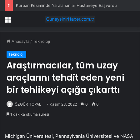
Kurban Kesiminde Yaralananlar Hastaneye Başvurdu
Menü
Anasayfa
/
Teknoloji
Teknoloji
Araştırmacılar, tüm uzay
araçlarını tehdit eden yeni
bir tehlikeyi açığa çıkarttı
ÖZGÜR TOPAL
Kasım 23, 2022
0
6
1 dakika okuma süresi
Michigan Üniversitesi, Pennsylvania Üniversitesi ve NASA