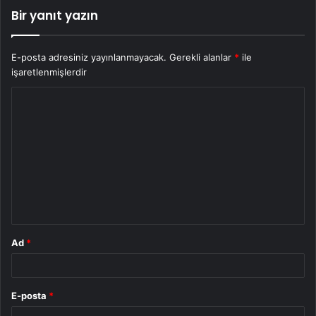
Bir yanıt yazın
E-posta adresiniz yayınlanmayacak.
Gerekli alanlar
*
ile
işaretlenmişlerdir
Y
o
r
u
m
*
Ad
*
E-posta
*