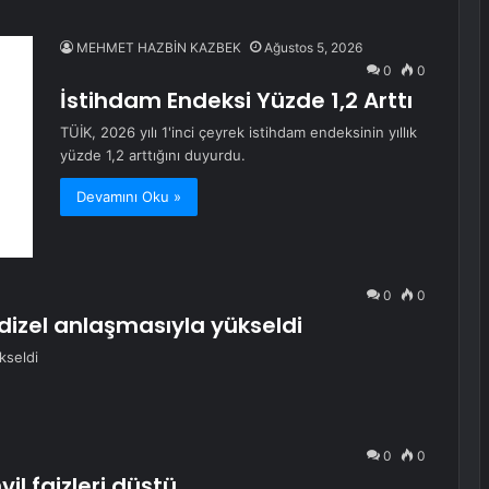
MEHMET HAZBİN KAZBEK
Ağustos 5, 2026
0
0
İstihdam Endeksi Yüzde 1,2 Arttı
TÜİK, 2026 yılı 1'inci çeyrek istihdam endeksinin yıllık
yüzde 1,2 arttığını duyurdu.
Devamını Oku »
0
0
dizel anlaşmasıyla yükseldi
kseldi
0
0
vil faizleri düştü