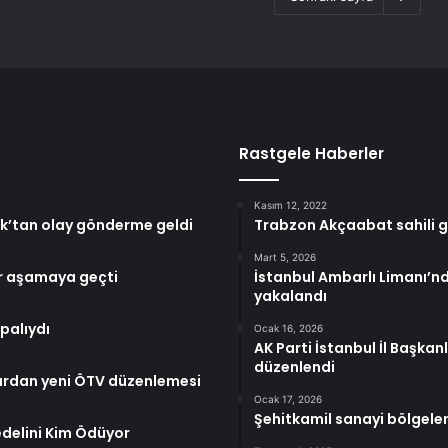
Rastgele Haberler
Kasım 12, 2022
şık’tan olay gönderme geldi
Trabzon Akçaabat sahili 
Mart 5, 2026
ir aşamaya geçti
İstanbul Ambarlı Limanı’nd
yakalandı
palıydı
Ocak 16, 2026
AK Parti İstanbul İl Başka
düzenlendi
dardan yeni ÖTV düzenlemesi
Ocak 17, 2026
Şehitkamil sanayi bölgeler
edelini Kim Ödüyor