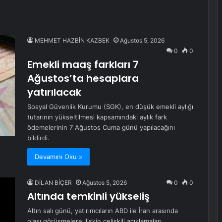
MEHMET HAZBİN KAZBEK
Ağustos 5, 2026
0
0
Emekli maaş farkları 7
Ağustos’ta hesaplara
yatırılacak
Sosyal Güvenlik Kurumu (SGK), en düşük emekli aylığı
tutarının yükseltilmesi kapsamındaki aylık fark
ödemelerinin 7 Ağustos Cuma günü yapılacağını
bildirdi.
Devamını Oku »
DİLAN BİÇER
Ağustos 5, 2026
0
0
Altında temkinli yükseliş
Altın salı günü, yatırımcıların ABD ile İran arasında
olası görüşmelere ilişkin çelişkili açıklamaları