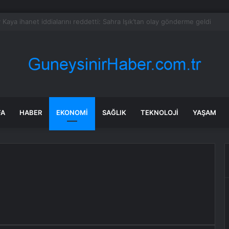
, OpenAI’ı durdurmak istiyor: Dava yeni bir aşamaya geçti
FA
HABER
EKONOMI
SAĞLIK
TEKNOLOJI
YAŞAM