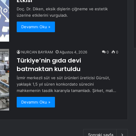
Etkisi
Doç. Dr. Diken, eksik dişlerin çiğneme ve estetik
üzerine etkilerini vurguladı.
Devamını Oku »
NURCAN BAYRAM
Ağustos 4, 2026
0
0
Türkiye’nin gıda devi
batmaktan kurtuldu
İzmir merkezli süt ve süt ürünleri üreticisi Gürsüt,
yaklaşık 1,5 yıl süren konkordato sürecini
mahkemenin tasdik kararıyla tamamladı. Şirket, mali…
Devamını Oku »
Sonraki sayfa