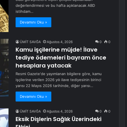
değerlendirmesi ve bu hafta açıklanacak ABD
istihdam…
Devamını Oku »
ÜMİT SAVĞA
Ağustos 4, 2026
0
0
Kamu işçilerine müjde! İlave
tediye ödemeleri bayram önce
hesaplara yatacak
Resmi Gazete'de yayımlanan bilgilere göre, kamu
işçilerine verilen 2026 yılı ilave tediyesinin birinci
yarısı 22 Mayıs 2026 tarihinde, diğer yarısı…
Devamını Oku »
ÜMİT SAVĞA
Ağustos 4, 2026
0
0
Eksik Dişlerin Sağlık Üzerindeki