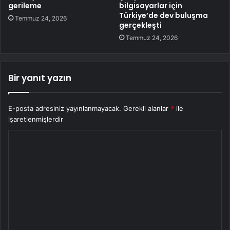
gerileme
bilgisayarlar için
Türkiye’de dev buluşma
Temmuz 24, 2026
gerçekleşti
Temmuz 24, 2026
Bir yanıt yazın
E-posta adresiniz yayınlanmayacak.
Gerekli alanlar
*
ile
işaretlenmişlerdir
Y
o
r
u
m
*