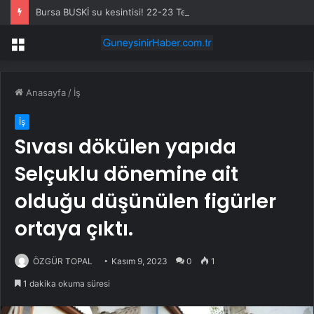
Bursa BUSKİ su kesintisi! 22-23 Temmuz Bursa’da su kesintisi ne zaman bitecek, sular ne zaman gelecek?
Menü
Anasayfa
/
İş
İş
Sıvası dökülen yapıda
Selçuklu dönemine ait
olduğu düşünülen figürler
ortaya çıktı.
ÖZGÜR TOPAL
Kasım 9, 2023
0
1
1 dakika okuma süresi