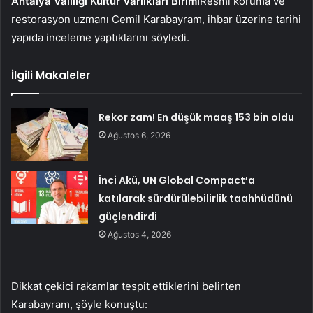
Antalya Valiliği Kültür Varlıkları Birimi
Resmi koruma ve
restorasyon uzmanı Cemil Karabayram, ihbar üzerine tarihi
yapıda inceleme yaptıklarını söyledi.
İlgili Makaleler
Rekor zam! En düşük maaş 153 bin oldu
Ağustos 6, 2026
İnci Akü, UN Global Compact’a
katılarak sürdürülebilirlik taahhüdünü
güçlendirdi
Ağustos 4, 2026
Dikkat çekici rakamlar tespit ettiklerini belirten
Karabayram, şöyle konuştu: