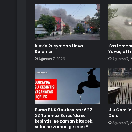
Kiev’e Rusya’dan Hava
Kastamonu’
Saldırısı
Yavaşlattı
Ağustos 7, 2026
Ağustos 7, 
Bursa BUSKİ su kesintisi! 22-
Ulu Cami’n
23 Temmuz Bursa’da su
Dolu
kesintisi ne zaman bitecek,
Ağustos 7, 
sular ne zaman gelecek?