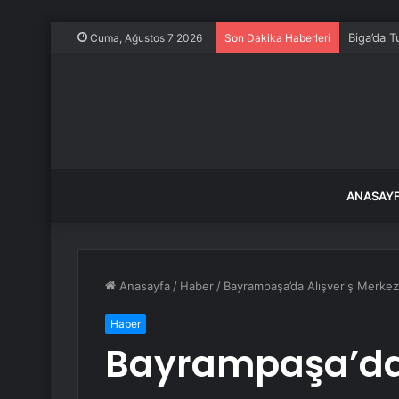
Biga’da T
Cuma, Ağustos 7 2026
Son Dakika Haberleri
ANASAY
Anasayfa
/
Haber
/
Bayrampaşa’da Alışveriş Merkez
Haber
Bayrampaşa’da 