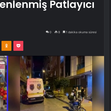
enlenmiş Patlayıcı
0
8
1 dakika okuma süresi
VKontakte
Odnoklassniki
Pocket