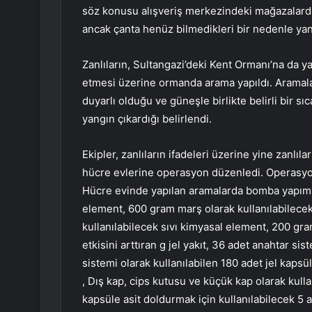
söz konusu alışveriş merkezindeki mağazalardan
ancak çanta henüz bilmedikleri bir nedenle yan
Zanlıların, Sultangazi’deki Kent Ormanı’na da yan
etmesi üzerine ormanda arama yapıldı. Aramalar
duyarlı olduğu ve güneşle birlikte belirli bir s
yangın çıkardığı belirlendi.
Ekipler, zanlıların ifadeleri üzerine yine zanlıl
hücre evlerine operasyon düzenledi. Operasyon
Hücre evinde yapılan aramalarda bomba yapımınd
element, 600 gram marş olarak kullanılabilecek 
kullanılabilecek sıvı kimyasal element, 200 gr
etkisini arttıran g jel yakıt, 36 adet anahtar si
sistemi olarak kullanılabilen 180 adet jel kapsül,
, Dış kap, cips kutusu ve küçük kap olarak kull
kapsüle asit doldurmak için kullanılabilecek 5 ad