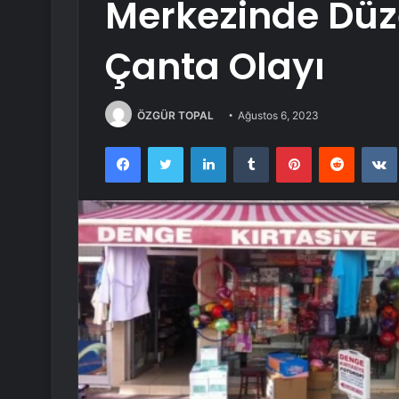
Merkezinde Düz
Çanta Olayı
ÖZGÜR TOPAL
Ağustos 6, 2023
Facebook
Twitter
LinkedIn
Tumblr
Pinterest
Reddit