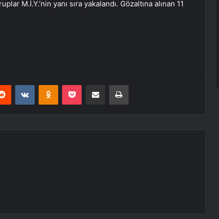
plar M.İ.Y.’nin yanı sıra yakalandı. Gözaltına alınan 11
erest
Reddit
VKontakte
Odnoklassniki
Pocket
E-Posta ile paylaş
Yazdır