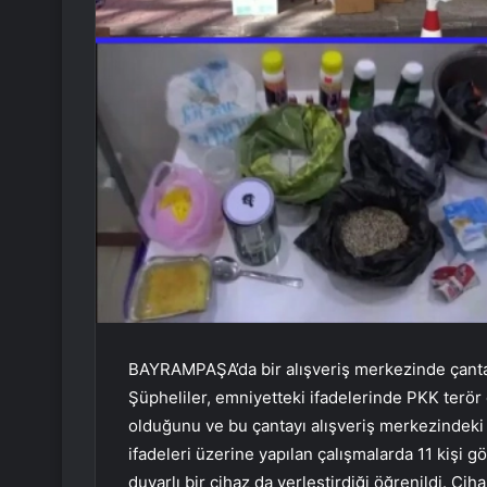
BAYRAMPAŞA’da bir alışveriş merkezinde çantas
Şüpheliler, emniyetteki ifadelerinde PKK terör ö
olduğunu ve bu çantayı alışveriş merkezindeki bi
ifadeleri üzerine yapılan çalışmalarda 11 kişi gö
duyarlı bir cihaz da yerleştirdiği öğrenildi. Ciha