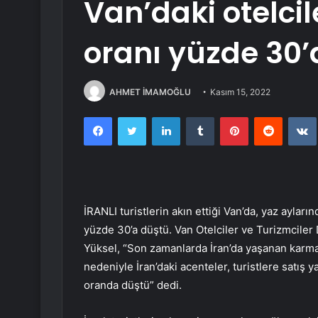
Van’daki otelcil
oranı yüzde 30’
AHMET İMAMOĞLU
Kasım 15, 2022
Facebook
Twitter
LinkedIn
Tumblr
Pinterest
Reddit
İRANLI turistlerin akın ettiği Van’da, yaz aylar
yüzde 30’a düştü. Van Otelciler ve Turizmcil
Yüksel, “Son zamanlarda İran’da yaşanan karmaş
nedeniyle İran’daki acenteler, turistlere satış
oranda düştü” dedi.