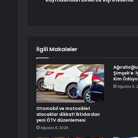
İlgili Makaleler
Ağıralioğl
Şimşek’e: İ
Kim Ödüyo
Ağustos 6, 
Otomobil ve motosiklet
alacaklar dikkat! İktidardan
yeni ÖTV düzenlemesi
Ağustos 6, 2026