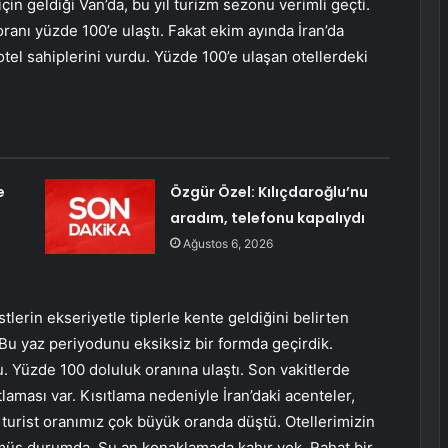
çin geldiği Van’da, bu yıl turizm sezonu verimli geçti.
k oranı yüzde 100’e ulaştı. Fakat ekim ayında İran’da
otel sahiplerini vurdu. Yüzde 100’e ulaşan otellerdeki
e
Özgür Özel: Kılıçdaroğlu’nu
aradım, telefonu kapalıydı
Ağustos 6, 2026
rin ekseriyetle tiplerle kente geldiğini belirten
u yaz periyodunu eksiksiz bir formda geçirdik.
u. Yüzde 100 doluluk oranına ulaştı. Son vakitlerde
laması var. Kısıtlama nedeniyle İran’daki acenteler,
 turist oranımız çok büyük oranda düştü. Otellerimizin
şmüş durumda. Şu an konaklamada kahır yok. Rahat bir