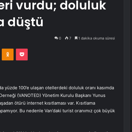
eri vurdu; doluluk
a düştü
0
7
1 dakika okuma süresi
VKontakte
Odnoklassniki
Pocket
ında yüzde 100’e ulaşan otellerdeki doluluk oranı kasımda
er Derneği (VANOTED) Yönetim Kurulu Başkanı Yunus
adan ötürü internet kısıtlaması var. Kısıtlama
 yapamıyor. Bu nedenle Van’daki turist oranımız çok büyük