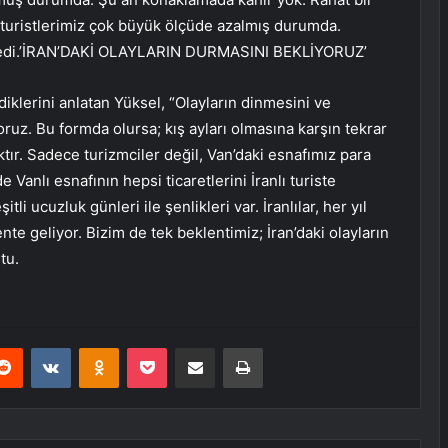
nlı turistlerimiz çok büyük ölçüde azalmış durumda.
” dedi.’İRAN’DAKİ OLAYLARIN DURMASINI BEKLİYORUZ’
ediklerini anlatan Yüksel, “Olayların dinmesini ve
ruz. Bu formda olursa; kış ayları olmasına karşın tekrar
ktır. Sadece turizmciler değil, Van’daki esnafımız para
e Vanlı esnafının hepsi ticaretlerini İranlı turiste
 ucuzluk günleri ile şenlikleri var. İranlılar, her yıl
nte geliyor. Bizim de tek beklentimiz; İran’daki olayların
tu.
erest
Reddit
VKontakte
Odnoklassniki
Pocket
E-Posta ile paylaş
Yazdır