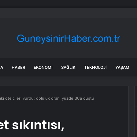
hirde kuşlar gökyüzünden patır patır düşüyor
FA
HABER
EKONOMI
SAĞLIK
TEKNOLOJI
YAŞAM
’daki otelcileri vurdu; doluluk oranı yüzde 30’a düştü
t sıkıntısı,