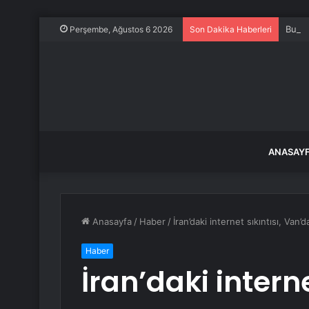
Bu şe
Perşembe, Ağustos 6 2026
Son Dakika Haberleri
ANASAY
Anasayfa
/
Haber
/
İran’daki internet sıkıntısı, Van
Haber
İran’daki interne