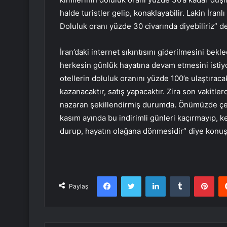
halde turistler gelip, konaklayabilir. Lakin İra
Doluluk oranı yüzde 30 civarında diyebiliriz
İran’daki internet sıkıntısını giderilmesini bekl
herkesin günlük hayatına devam etmesini istiyo
otellerin doluluk oranını yüzde 100’e ulaştıraca
kazanacaktır, satış yapacaktır. Zira son vakitlerd
nazaran şekillendirmiş durumda. Önümüzde çeşitli
kasım ayında bu indirimli günleri kaçırmayıp, ke
durup, hayatın olağana dönmesidir” diye konuş
Facebook
Twitter
LinkedIn
Tumblr
Pint
Paylaş