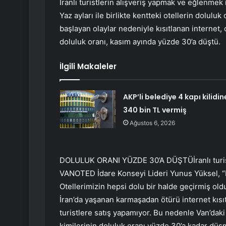
İranlı turistlerin alışveriş yapmak ve eğlenmek i
Yaz ayları ile birlikte kentteki otellerin dolulu
başlayan olaylar nedeniyle kısıtlanan internet, 
doluluk oranı, kasım ayında yüzde 30’a düştü.
İlgili Makaleler
AKP’li belediye 4 kapı kilidin
340 bin TL vermiş
Ağustos 6, 2026
DOLULUK ORANI YÜZDE 30’A DÜŞTÜİranlı turistle
VANOTED İdare Konseyi Lideri Yunus Yüksel, “B
Otellerimizin hepsi dolu bir halde geçirmiş old
İran’da yaşanan karmaşadan ötürü internet kısıt
turistlere satış yapamıyor. Bu nedenle Van’daki
kimilerinin doluluk oranı yüzde 30’a kadar dü