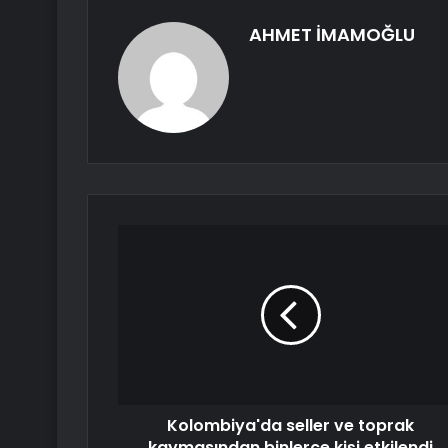
AHMET İMAMOĞLU
Kolombiya'da seller ve toprak
kaymasından binlerce kişi etkilendi