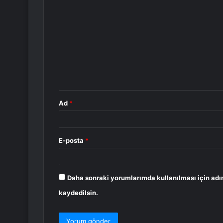
Y
o
r
u
m
*
Ad
*
E-posta
*
Daha sonraki yorumlarımda kullanılması için adı
kaydedilsin.