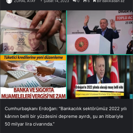
ZÜHAL ATAY
Şubat 14, 2023
0
6
Bir dakikadan az
Cumhurbaşkanı Erdoğan: “Bankacılık sektörümüz 2022 yılı
kârının belli bir yüzdesini depreme ayırdı, şu an itibariyle
50 milyar lira civarında.”