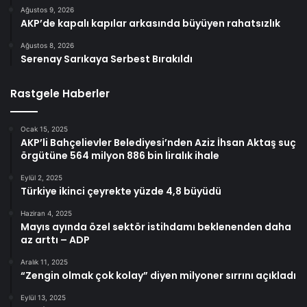
Ağustos 9, 2026
AKP’de kapalı kapılar arkasında büyüyen rahatsızlık
Ağustos 8, 2026
Serenay Sarıkaya Serbest Bırakıldı
Rastgele Haberler
Ocak 15, 2025
AKP’li Bahçelievler Belediyesi’nden Aziz İhsan Aktaş suç
örgütüne 564 milyon 886 bin liralık ihale
Eylül 2, 2025
Türkiye ikinci çeyrekte yüzde 4,8 büyüdü
Haziran 4, 2025
Mayıs ayında özel sektör istihdamı beklenenden daha
az arttı – ADP
Aralık 11, 2025
“Zengin olmak çok kolay” diyen milyoner sırrını açıkladı
Eylül 13, 2025