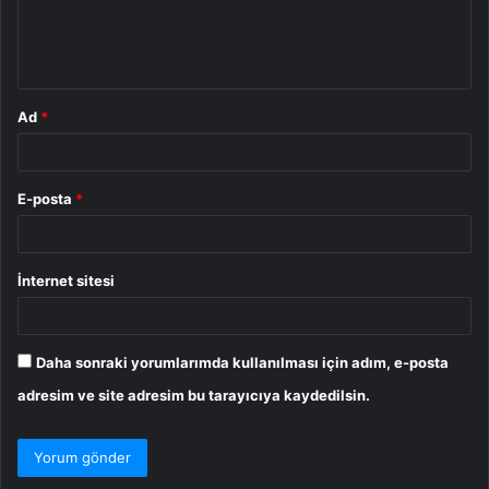
m
*
Ad
*
E-posta
*
İnternet sitesi
Daha sonraki yorumlarımda kullanılması için adım, e-posta
adresim ve site adresim bu tarayıcıya kaydedilsin.