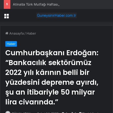
Atina’da Türk Mutfağı Haftası: Sofrada Miras
Menü
Anasayfa
/
Haber
Haber
Cumhurbaşkanı Erdoğan:
“Bankacılık sektörümüz
2022 yılı kârının belli bir
yüzdesini depreme ayırdı,
şu an itibariyle 50 milyar
lira civarında.”