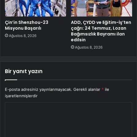
Çin’in Shenzhou-23
ADD, ÇYDD ve Eğitim-İş’ten
Misyonu Başarılı
çağrı: 24 Temmuz, Lozan
Bağımsızlık Bayramı ilan
Ağustos 8, 2026
edilsin
Ağustos 8, 2026
Bir yanıt yazın
E-posta adresiniz yayınlanmayacak.
Gerekli alanlar
*
ile
işaretlenmişlerdir
Y
o
r
u