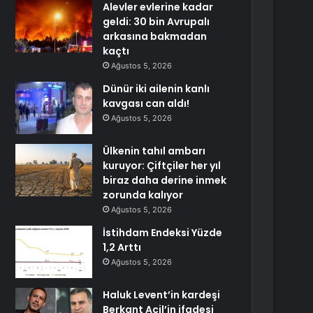
Alevler evlerine kadar
geldi: 30 bin Avrupalı
arkasına bakmadan
kaçtı
Ağustos 5, 2026
Dünür iki ailenin kanlı
kavgası can aldı!
Ağustos 5, 2026
Ülkenin tahıl ambarı
kuruyor: Çiftçiler her yıl
biraz daha derine inmek
zorunda kalıyor
Ağustos 5, 2026
İstihdam Endeksi Yüzde
1,2 Arttı
Ağustos 5, 2026
Haluk Levent’in kardeşi
Berkant Acil’in ifadesi