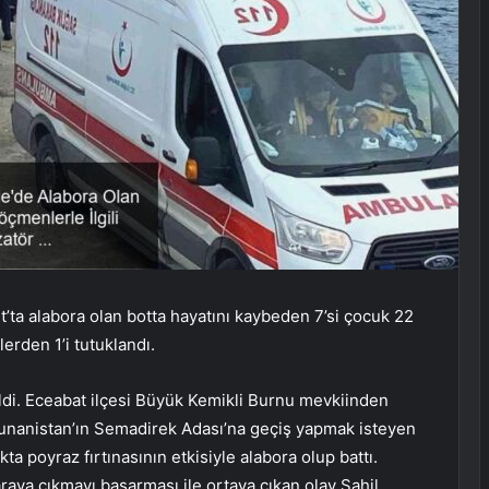
t’ta alabora olan botta hayatını kaybeden 7’si çocuk 22
erden 1’i tutuklandı.
ldi. Eceabat ilçesi Büyük Kemikli Burnu mevkiinden
a Yunanistan’ın Semadirek Adası’na geçiş yapmak isteyen
a poyraz fırtınasının etkisiyle alabora olup battı.
raya çıkmayı başarması ile ortaya çıkan olay Sahil