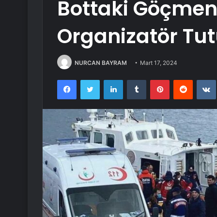
Bottaki Göçmenler
Organizatör Tu
NURCAN BAYRAM
Mart 17, 2024
Facebook
Twitter
LinkedIn
Tumblr
Pinterest
Reddit