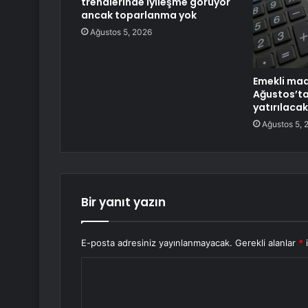
trendlerinde iyileşme görüyor
ancak toparlanma yok
Ağustos 5, 2026
Emekli maaş
Ağustos’t
yatırılacak
Ağustos 5, 
Bir yanıt yazın
E-posta adresiniz yayınlanmayacak.
Gerekli alanlar
*
i
Y
o