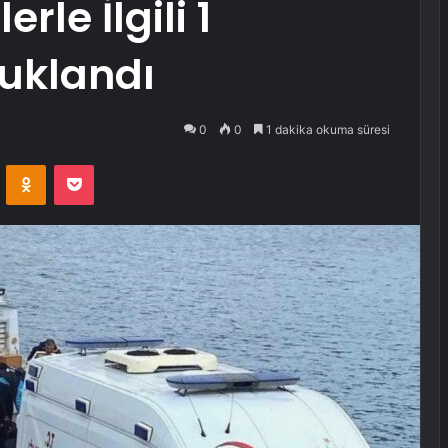
le İlgili 1
tuklandı
0
0
1 dakika okuma süresi
VKontakte
Odnoklassniki
Pocket