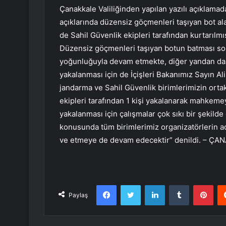
Çanakkale Valiliğinden yapılan yazılı açıkla
açıklarında düzensiz göçmenleri taşıyan bot ala
de Sahil Güvenlik ekipleri tarafından kurtarılmı
Düzensiz göçmenleri taşıyan botun batması so
yoğunluğuyla devam etmekte, diğer yandan da ay
yakalanması için de İçişleri Bakanımız Sayın Ali
jandarma ve Sahil Güvenlik birimlerimizin ort
ekipleri tarafından 1 kişi yakalanarak mahkemeye
yakalanması için çalışmalar çok sıkı bir şekil
konusunda tüm birimlerimiz organizatörlerin ad
ve etmeye de devam edecektir” denildi. – Ç
Facebook
Twitter
LinkedIn
Tumblr
Pint
Paylaş