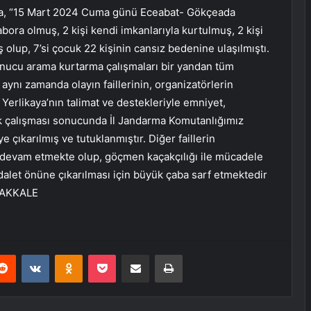
mada, “15 Mart 2024 Cuma günü Eceabat- Gökçeada
bora olmuş, 2 kişi kendi imkanlarıyla kurtulmuş, 2 kişi
ş olup, 7’si çocuk 22 kişinin cansız bedenine ulaşılmıştı.
nucu arama kurtarma çalışmaları bir yandan tüm
nı zamanda olayın faillerinin, organizatörlerin
 Yerlikaya’nın talimat ve destekleriyle emniyet,
ak çalışması sonucunda İl Jandarma Komutanlığımız
 çıkarılmış ve tutuklanmıştır. Diğer faillerin
de devam etmekte olup, göçmen kaçakçılığı ile mücadele
alet önüne çıkarılması için büyük çaba sarf etmektedir
ANAKKALE
erest
Reddit
VKontakte
Odnoklassniki
Pocket
E-Posta ile paylaş
Yazdır