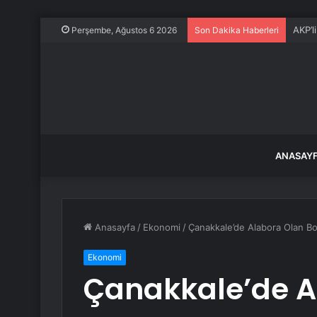
AKP’l
Perşembe, Ağustos 6 2026
Son Dakika Haberleri
ANASAY
Anasayfa
/
Ekonomi
/
Çanakkale’de Alabora Olan Bot
Ekonomi
Çanakkale’de A