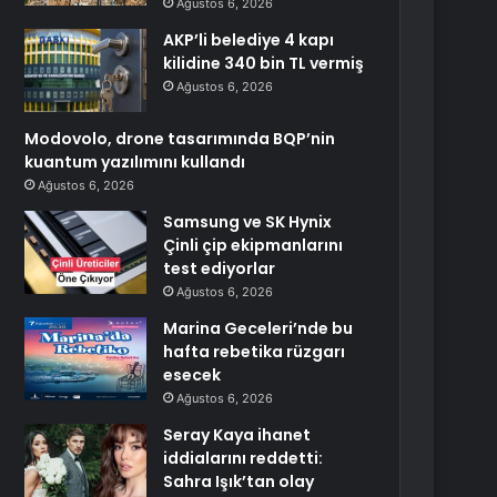
Ağustos 6, 2026
AKP’li belediye 4 kapı
kilidine 340 bin TL vermiş
Ağustos 6, 2026
Modovolo, drone tasarımında BQP’nin
kuantum yazılımını kullandı
Ağustos 6, 2026
Samsung ve SK Hynix
Çinli çip ekipmanlarını
test ediyorlar
Ağustos 6, 2026
Marina Geceleri’nde bu
hafta rebetika rüzgarı
esecek
Ağustos 6, 2026
Seray Kaya ihanet
iddialarını reddetti:
Sahra Işık’tan olay