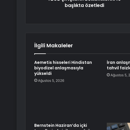
başlıkta özetledi
İlgili Makaleler
Aemetis hisseleri Hindistan
İran anlaşm
biyodizel anlaşmasıyla
tahvil faiz
yükseldi
Ağustos 5, 
Ağustos 5, 2026
Bernstein Haziran’da içki