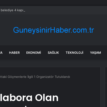
i belediye 4 kapı kilidine 340 bin TL vermiş
FA
HABER
EKONOMI
SAĞLIK
TEKNOLOJI
YAŞAM
taki Göçmenlerle İlgili 1 Organizatör Tutuklandı
labora Olan