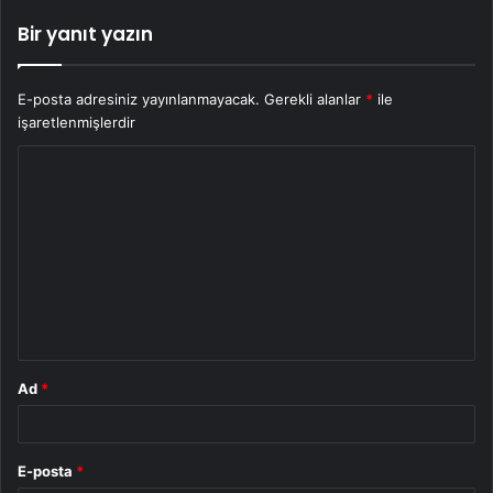
Bir yanıt yazın
E-posta adresiniz yayınlanmayacak.
Gerekli alanlar
*
ile
işaretlenmişlerdir
Y
o
r
u
m
*
Ad
*
E-posta
*