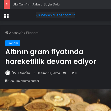
Ulu Cami’nin Avlusu Suyla Dolu
Menü
Anasayfa
/
Ekonomi
Ekonomi
Altının gram fiyatında
hareketlilik devam ediyor
ÜMİT SAVĞA
Haziran 11, 2024
0
0
1 dakika okuma süresi