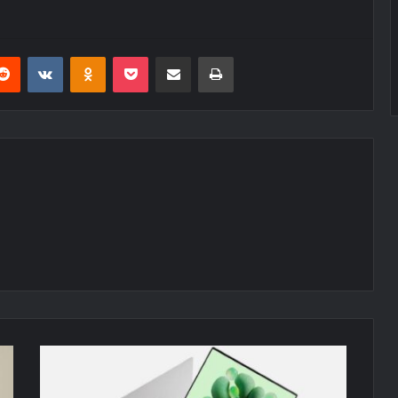
erest
Reddit
VKontakte
Odnoklassniki
Pocket
E-Posta ile paylaş
Yazdır