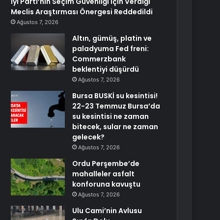
İyi Parti’nin Seçim Güvenliği İçin Verdiği
Meclis Araştırması Önergesi Reddedildi
Ağustos 7, 2026
Altın, gümüş, platin ve
paladyuma Fed freni:
Commerzbank
beklentiyi düşürdü
Ağustos 7, 2026
Bursa BUSKİ su kesintisi!
22-23 Temmuz Bursa’da
su kesintisi ne zaman
bitecek, sular ne zaman
gelecek?
Ağustos 7, 2026
Ordu Perşembe’de
mahalleler asfalt
konforuna kavuştu
Ağustos 7, 2026
Ulu Cami’nin Avlusu