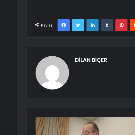
Facebook
Twitter
LinkedIn
Tumblr
Pint
Paylaş
DİLAN BİÇER