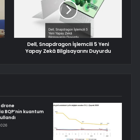
Dell, Snapdragon İşlemcili 5 Yeni
Yapay Zekâ Bilgisayarını Duyurdu
 drone
da BQP’nin kuantum
kullandı
2026