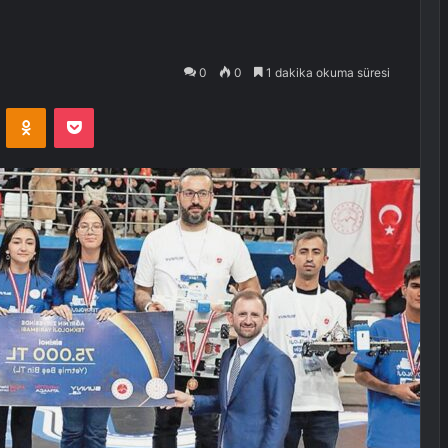
0
0
1 dakika okuma süresi
VKontakte
Odnoklassniki
Pocket