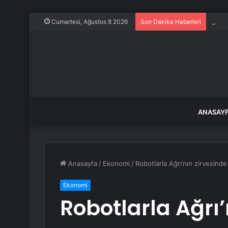
İstan
Cumartesi, Ağustos 8 2026
Son Dakika Haberleri
ANASAY
Anasayfa
/
Ekonomi
/
Robotlarla Ağrı’nın zirvesinde 
Ekonomi
Robotlarla Ağrı’