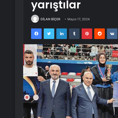
yarıştılar
DİLAN BİÇER
Mayıs 17, 2024
Facebook
Twitter
LinkedIn
Tumblr
Pinterest
Reddit