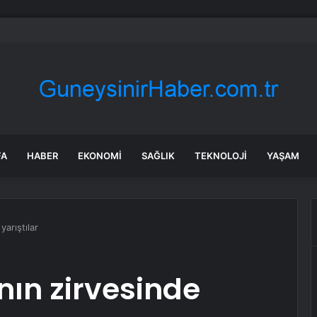
bul’da sır ölüm: 37 yaşındaki kadın savcının evinde ölü bulundu!
FA
HABER
EKONOMI
SAĞLIK
TEKNOLOJI
YAŞAM
yarıştılar
nın zirvesinde