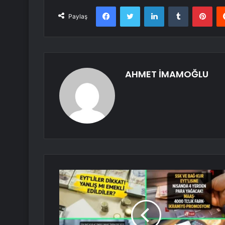
Facebook
Twitter
LinkedIn
Tumblr
Pint
Paylaş
AHMET İMAMOĞLU