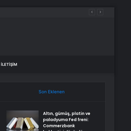
 sular ne zaman gelecek?
İLETIŞIM
Son Eklenen
Altın, gümüş, platin ve
paladyuma Fed freni:
Commerzbank