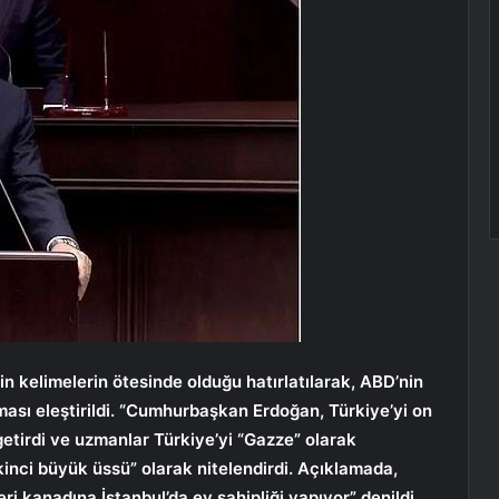
 kelimelerin ötesinde olduğu hatırlatılarak, ABD’nin
ası eleştirildi. “Cumhurbaşkan Erdoğan, Türkiye’yi on
 getirdi ve uzmanlar Türkiye’yi “Gazze” olarak
inci büyük üssü” olarak nitelendirdi. Açıklamada,
i kanadına İstanbul’da ev sahipliği yapıyor” denildi.