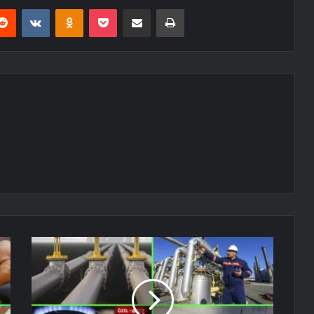
erest
Reddit
VKontakte
Odnoklassniki
Pocket
E-Posta ile paylaş
Yazdır