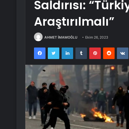
Saldırısı: “Türkiy
Araştırılmalı”
AHMET İMAMOĞLU
Ekim 26, 2023
Facebook
Twitter
LinkedIn
Tumblr
Pinterest
Reddit