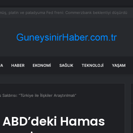
SKİ su kesintisi! 22-23 Temmuz Bursa’da su kesintisi ne zaman bitecek,
FA
HABER
EKONOMI
SAĞLIK
TEKNOLOJI
YAŞAM
dırısı: “Türkiye ile İlişkiler Araştırılmalı”
n ABD’deki Hamas