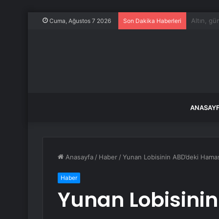
Bursa BU
Cuma, Ağustos 7 2026
Son Dakika Haberleri
ANASAY
Anasayfa
/
Haber
/
Yunan Lobisinin ABD’deki Hamas Sal
Haber
Yunan Lobisini