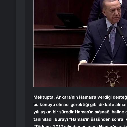
Mektupta, Ankara’nın Hamas’a verdiği desteğin
bu konuyu olması gerektiği gibi dikkate almam
yılı aşkın bir süredir Hamas’ın sığınağı haline
tanımladı. Burayı “Hamas’ın üssünden sonra ik
“Türkiye, 2012 yılından bu yana Hamas’ın asker