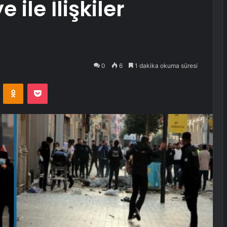
e ile İlişkiler
0
6
1 dakika okuma süresi
VKontakte
Odnoklassniki
Pocket