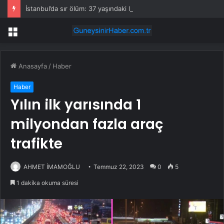
İstanbul’da sır ölüm: 37 yaşındaki kadın savcının evinde ölü bulundu!
Menü
Anasayfa
/
Haber
Haber
Yılın ilk yarısında 1
milyondan fazla araç
trafikte
AHMET İMAMOĞLU
Temmuz 22, 2023
0
5
1 dakika okuma süresi