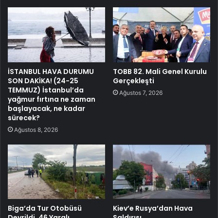
İSTANBUL HAVA DURUMU
TOBB 82. Mali Genel Kurulu
SON DAKİKA! (24-25
Gerçekleşti
TEMMUZ) İstanbul’da
Ağustos 7, 2026
yağmur fırtına ne zaman
başlayacak, ne kadar
sürecek?
Ağustos 8, 2026
Biga’da Tur Otobüsü
Kiev’e Rusya’dan Hava
Devrildi, 46 Yaralı
Saldırısı