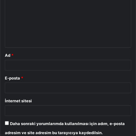
o
r
u
m
*
Ad
*
E-posta
*
İnternet sitesi
Daha sonraki yorumlarımda kullanılması için adım, e-posta
adresim ve site adresim bu tarayıcıya kaydedilsin.