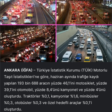
ANKARA (İĞFA)
– Türkiye İstatistik Kurumu (TÜİK) Motorlu
Taşıt İstatistikleri’ne göre, haziran ayında trafiğe kaydı
yapılan 193 bin 688 aracın yüzde 46,1’ini motosiklet, yüzde
39,1’ini otomobil, yüzde 8,4’ünü kamyonet ve yüzde 4’ünü
oluşturdu. Traktörler %0,1, kamyonlar %1,6, minibüsler
%0,3, otobüsler %0,3 ve özel hedefli araçlar %0,1’i
oluşturdu.