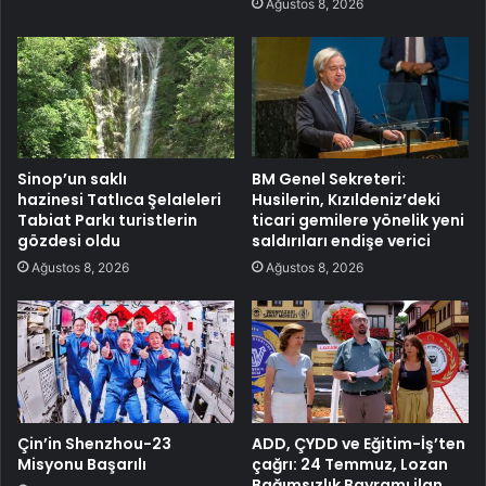
Ağustos 8, 2026
Sinop’un saklı
BM Genel Sekreteri:
hazinesi Tatlıca Şelaleleri
Husilerin, Kızıldeniz’deki
Tabiat Parkı turistlerin
ticari gemilere yönelik yeni
gözdesi oldu
saldırıları endişe verici
Ağustos 8, 2026
Ağustos 8, 2026
Çin’in Shenzhou-23
ADD, ÇYDD ve Eğitim-İş’ten
Misyonu Başarılı
çağrı: 24 Temmuz, Lozan
Bağımsızlık Bayramı ilan