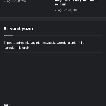
Ağustos 8, 2026
edilsin
Ağustos 8, 2026
Bir yanıt yazın
E-posta adresiniz yayınlanmayacak.
Gerekli alanlar
*
ile
işaretlenmişlerdir
Y
o
r
u
m
*
Ad
*