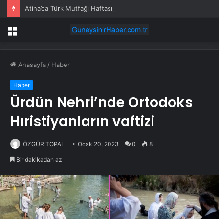
Atina’da Türk Mutfağı Haftası: Sofrada Miras
Menü
Anasayfa
/
Haber
Haber
Ürdün Nehri’nde Ortodoks
Hıristiyanların vaftizi
ÖZGÜR TOPAL
Ocak 20, 2023
0
8
Bir dakikadan az