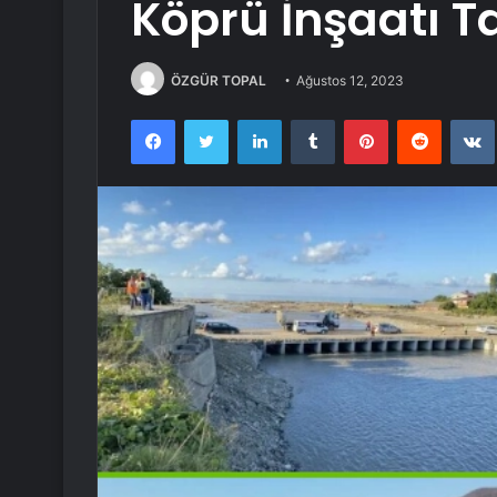
Köprü İnşaatı 
ÖZGÜR TOPAL
Ağustos 12, 2023
Facebook
Twitter
LinkedIn
Tumblr
Pinterest
Reddit