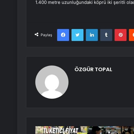
1.400 metre uzunluğundaki köprü iki şeritli olac
Facebook
Twitter
LinkedIn
Tumblr
Pint
Paylaş
ÖZGÜR TOPAL