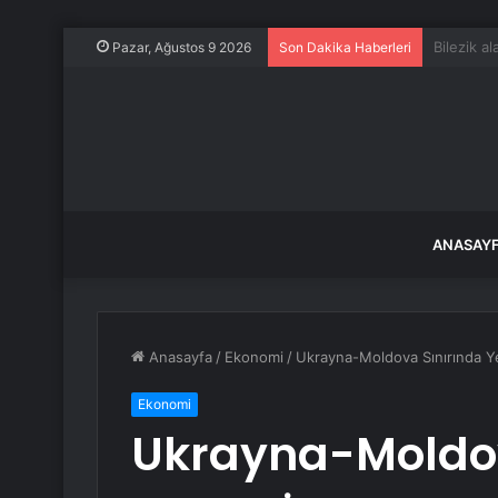
Atina’da 
Pazar, Ağustos 9 2026
Son Dakika Haberleri
ANASAY
Anasayfa
/
Ekonomi
/
Ukrayna-Moldova Sınırında Y
Ekonomi
Ukrayna-Moldov