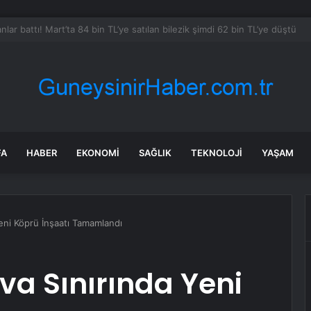
Türk Mutfağı Haftası: Sofrada Miras
FA
HABER
EKONOMI
SAĞLIK
TEKNOLOJI
YAŞAM
eni Köprü İnşaatı Tamamlandı
a Sınırında Yeni