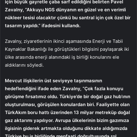
için büyük gayretle çaba sarf edildiğini belirten Pavel
Zavalny, “Akkuyu NGS dünyanın en güzel ve en verimli
nükleer tesisi olacaktır çünkü bu santral için çok özel bir
tasarım yapıldı.” ifadesini kullandı.
Zavalny, ziyaretlerinin ikinci aşamasında Enerji ve Tabii
Kaynaklar Bakanlığı ile görüştükleri bilgisini paylaşarak iki
ülke arasında enerji alanındaki iş birliği konularını ele
aldıklarını söyledi.
Mevcut ilişkilerin üst seviyeye taşınmasının
hedeflendiğini ifade eden Zavalny, “Çok fazla konuyu
görüşme fırsatımız oldu. Türkiye’de bir doğal gaz hub’ının
oluşturulması, görüşülen konulardan biri. Faaliyette olan
TürkAkım boru hattı üzerinden 13 milyar metreküp doğal
gaz aktarımı yapılıyor. Avrupa ülkelerinin bizim gazımıza
ilgisinin giderek artmakta olduğunu dikkate aldığımızda
Türkiye bu iş birliğinde menfaati doğrultusunda rol