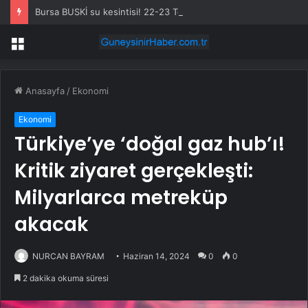
Bursa BUSKİ su kesintisi! 22-23 Temmuz Bursa’da su kesintisi ne zaman bitecek, sular ne zaman gelecek?
Menü
Anasayfa
/
Ekonomi
Ekonomi
Türkiye’ye ‘doğal gaz hub’ı!
Kritik ziyaret gerçekleşti:
Milyarlarca metreküp
akacak
NURCAN BAYRAM
Haziran 14, 2024
0
0
2 dakika okuma süresi