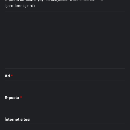
işaretlenmişlerdir
Y
o
r
u
m
*
Ad
*
E-posta
*
İnternet sitesi