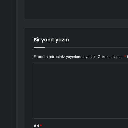
Bir yanıt yazın
E-posta adresiniz yayınlanmayacak.
Gerekli alanlar
*
i
Y
o
r
u
m
*
Ad
*