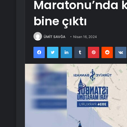
Maratonu’nda ka
bine çıktı
ÜMİT SAVĞA
Nisan 16, 2024
Facebook
Twitter
LinkedIn
Tumblr
Pinterest
Reddit