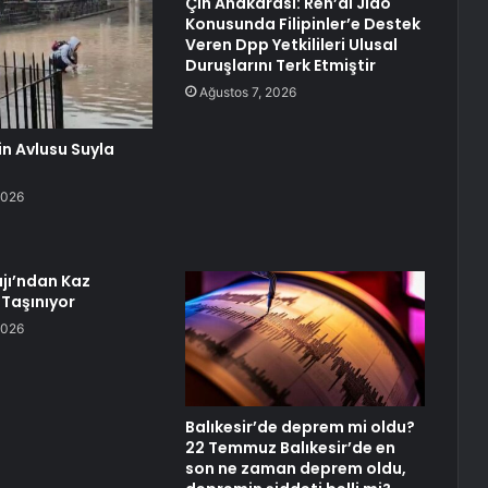
Çin Anakarası: Ren’ai Jiao
Konusunda Filipinler’e Destek
Veren Dpp Yetkilileri Ulusal
Duruşlarını Terk Etmiştir
Ağustos 7, 2026
in Avlusu Suyla
2026
jı’ndan Kaz
 Taşınıyor
2026
Balıkesir’de deprem mi oldu?
22 Temmuz Balıkesir’de en
son ne zaman deprem oldu,