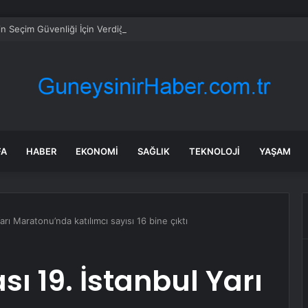
’nin Seçim Güvenliği İçin Verdiği Meclis Araştırması Önergesi Reddedildi
FA
HABER
EKONOMI
SAĞLIK
TEKNOLOJI
YAŞAM
arı Maratonu’nda katılımcı sayısı 16 bine çıktı
sı 19. İstanbul Yarı