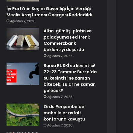
İyi Parti’nin Seçim Güvenliği İçin Verdiği
Meclis Araştırması Önergesi Reddedildi
Ağustos 7, 2026
Altın, gümüş, platin ve
paladyuma Fed freni:
Commerzbank
beklentiyi düşürdü
Ağustos 7, 2026
Bursa BUSKİ su kesintisi!
22-23 Temmuz Bursa’da
su kesintisi ne zaman
bitecek, sular ne zaman
gelecek?
Ağustos 7, 2026
Ordu Perşembe’de
mahalleler asfalt
konforuna kavuştu
Ağustos 7, 2026