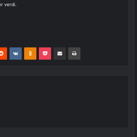
r verdi.
erest
Reddit
VKontakte
Odnoklassniki
Pocket
E-Posta ile paylaş
Yazdır