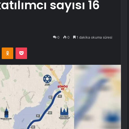
tılımcı sayısı 16
0
0
1 dakika okuma süresi
VKontakte
Odnoklassniki
Pocket