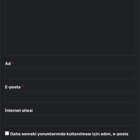
o
r
u
m
*
Ad
*
E-posta
*
İnternet sitesi
Daha sonraki yorumlarımda kullanılması için adım, e-posta