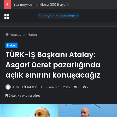
Yaz meyvesinin kilosu 300 liraya fırladı, emekli isyan etti
Menü
Anasayfa
/
Haber
Haber
TÜRK-İŞ Başkanı Atalay:
Asgari ücret pazarlığında
açlık sınırını konuşacağız
AHMET İMAMOĞLU
Aralık 16, 2022
0
7
2 dakika okuma süresi