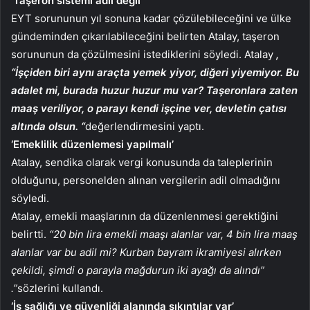
‘Taşeron sistemi adil değil’
EYT sorununun yıl sonuna kadar çözülebileceğini ve ülke
gündeminden çıkarılabileceğini belirten Atalay, taşeron
sorununun da çözülmesini istediklerini söyledi. Atalay
,
“İşçiden biri aynı araçta yemek yiyor, diğeri yiyemiyor. Bu
adalet mi, burada huzur huzur mu var? Taşeronlara zaten
maaş veriliyor, o parayı kendi işçine ver, devletin çatısı
altında olsun. “
değerlendirmesini yaptı.
‘Emeklilik düzenlemesi yapılmalı’
Atalay, sendika olarak vergi konusunda da taleplerinin
olduğunu, personelden alınan vergilerin adil olmadığını
söyledi.
Atalay, emekli maaşlarının da düzenlenmesi gerektiğini
belirtti.
“20 bin lira emekli maaşı alanlar var, 4 bin lira maaş
alanlar var bu adil mi? Kurban bayram ikramiyesi alırken
çekildi, şimdi o parayla mağdurun iki ayağı da alındı”
.”
sözlerini kullandı.
‘İş sağlığı ve güvenliği alanında sıkıntılar var’