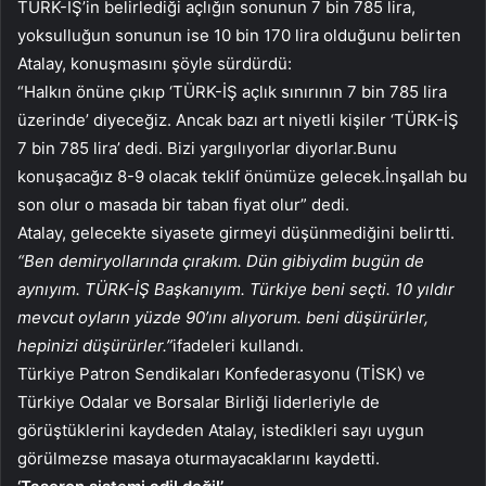
TÜRK-İŞ’in belirlediği açlığın sonunun 7 bin 785 lira,
yoksulluğun sonunun ise 10 bin 170 lira olduğunu belirten
Atalay, konuşmasını şöyle sürdürdü:
“Halkın önüne çıkıp ‘TÜRK-İŞ açlık sınırının 7 bin 785 lira
üzerinde’ diyeceğiz. Ancak bazı art niyetli kişiler ‘TÜRK-İŞ
7 bin 785 lira’ dedi. Bizi yargılıyorlar diyorlar.Bunu
konuşacağız 8-9 olacak teklif önümüze gelecek.İnşallah bu
son olur o masada bir taban fiyat olur” dedi.
Atalay, gelecekte siyasete girmeyi düşünmediğini belirtti.
“Ben demiryollarında çırakım. Dün gibiydim bugün de
aynıyım. TÜRK-İŞ Başkanıyım. Türkiye beni seçti. 10 yıldır
mevcut oyların yüzde 90’ını alıyorum. beni düşürürler,
hepinizi düşürürler.”
ifadeleri kullandı.
Türkiye Patron Sendikaları Konfederasyonu (TİSK) ve
Türkiye Odalar ve Borsalar Birliği liderleriyle de
görüştüklerini kaydeden Atalay, istedikleri sayı uygun
görülmezse masaya oturmayacaklarını kaydetti.