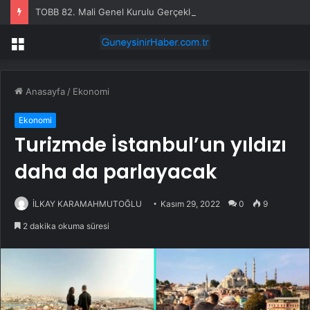
TOBB 82. Mali Genel Kurulu Gerçekleşti
Menü
Anasayfa
/
Ekonomi
Ekonomi
Turizmde İstanbul’un yıldızı
daha da parlayacak
İLKAY KARAMAHMUTOĞLU
Kasım 29, 2022
0
9
2 dakika okuma süresi