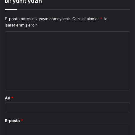
Bir yanıt yazın
E-posta adresiniz yayınlanmayacak.
Gerekli alanlar
*
ile
işaretlenmişlerdir
Y
o
r
u
m
*
Ad
*
E-posta
*