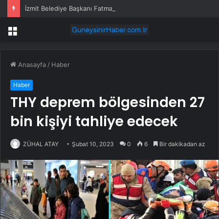
İzmit Belediye Başkanı Fatma Kaplan Hürriyet’in eşi Murat Hürriyet kimdir? Murat Hürriyet kaç yaşında, nereli, ne iş yapıyor?
Menü
Anasayfa
/
Haber
Haber
THY deprem bölgesinden 27
bin kişiyi tahliye edecek
ZÜHAL ATAY
Şubat 10, 2023
0
6
Bir dakikadan az