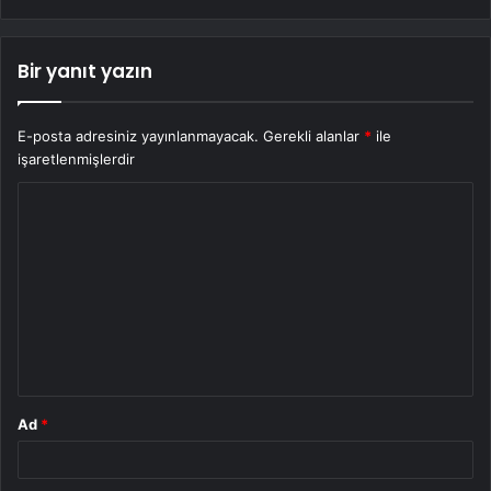
Bir yanıt yazın
E-posta adresiniz yayınlanmayacak.
Gerekli alanlar
*
ile
işaretlenmişlerdir
Y
o
r
u
m
*
Ad
*