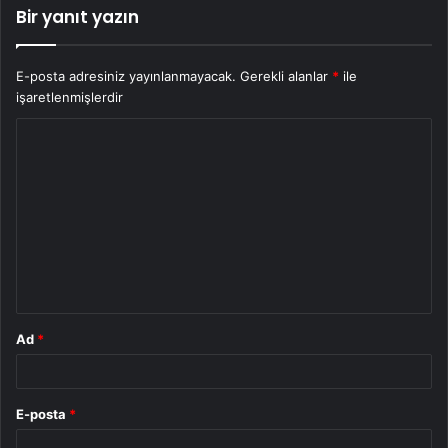
Bir yanıt yazın
E-posta adresiniz yayınlanmayacak.
Gerekli alanlar
*
ile
işaretlenmişlerdir
Y
o
r
u
m
*
Ad
*
E-posta
*