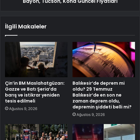
Bayon, Tucson, Kona Güncel Fiyatları
İlgili Makaleler
Çin’in BM Maslahatgüzarı:
Balıkesir’de deprem mi
Gazze ve Batı Şeria’da
oldu? 29 Temmuz
barış ve istikrar yeniden
Balıkesir’de en son ne
tesis edilmeli
zaman deprem oldu,
depremin şiddeti belli mi?
Ağustos 9, 2026
Ağustos 9, 2026