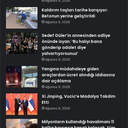
Ağustos 9, 2026
Kaldırım taşları tarihe karışıyor:
Betonun yerine geliştirildi
Ağustos 9, 2026
Sedef Güler’in annesinden adliye
önünde isyan: ‘Bu halıyı bana
gönderip adalet diye
yalvartıyorsunuz’
Ağustos 9, 2026
Yangına müdahaleye giden
araçlardan ücret alındığı iddiasına
dair açıklama
Ağustos 9, 2026
Xi Jinping, Vucic’e Madalya Takdim
Etti
Ağustos 9, 2026
Milyonların kullandığı havalimanı 11
hafta boyunca kapalı kalacak, tüm