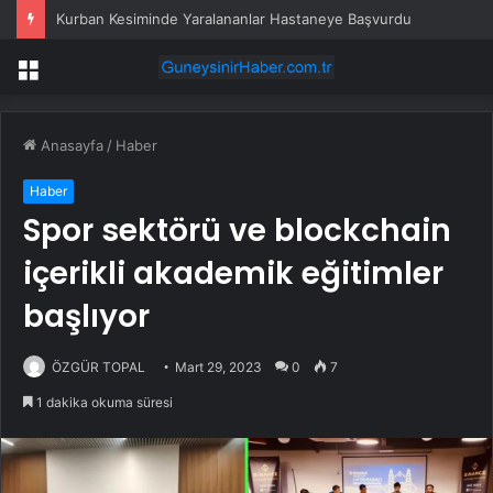
Kurban Kesiminde Yaralananlar Hastaneye Başvurdu
Menü
Anasayfa
/
Haber
Haber
Spor sektörü ve blockchain
içerikli akademik eğitimler
başlıyor
ÖZGÜR TOPAL
Mart 29, 2023
0
7
1 dakika okuma süresi