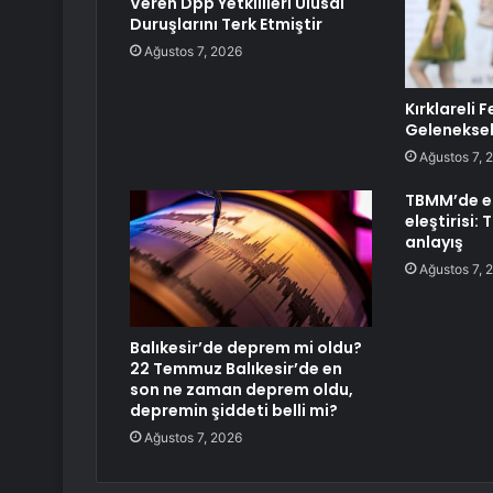
Veren Dpp Yetkilileri Ulusal
Duruşlarını Terk Etmiştir
Ağustos 7, 2026
Kırklareli 
Geleneksel
Ağustos 7, 
TBMM’de em
eleştirisi:
anlayış
Ağustos 7, 
Balıkesir’de deprem mi oldu?
22 Temmuz Balıkesir’de en
son ne zaman deprem oldu,
depremin şiddeti belli mi?
Ağustos 7, 2026