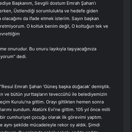
elediye Başkanım, Sevgili dostum Emrah Şahan’ı
derken, Üstlendiği sorumlulukta ve hedefe giden
 olacağımı da ifade etmek isterim. Sayın başkan
evretmiyorum. O koltuk benim değil, O koltuğun tek ve
devrettiğim
etme onurudur. Bu onuru layıkıyla taşıyacağınıza
iyorum” dedi.
 “Resul Emrah Şahan ‘Güneş başka doğacak’ demiştik.
in ve bütün yurttaşların teveccühü ile belediyemizin
eçim Kurulu’na gittim. Orayı gittikten hemen sonra
arımı sundum. Atatürk Evi’ne gittim. 105 yıl önce milli
 bir cumhuriyet çocuğu olarak ilk görevimi yaptım.
’de aynı şekilde mücadeleyle rekor oy aldık. Şimdi