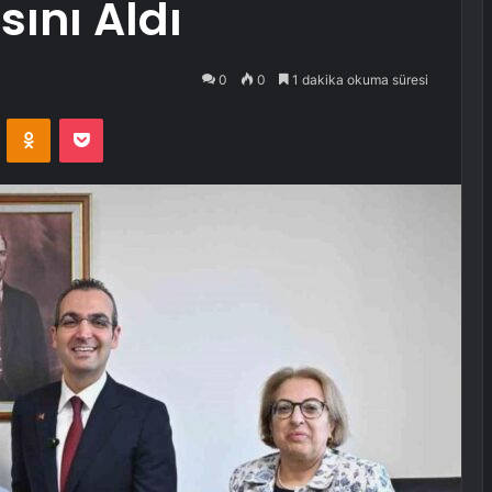
ını Aldı
0
0
1 dakika okuma süresi
VKontakte
Odnoklassniki
Pocket