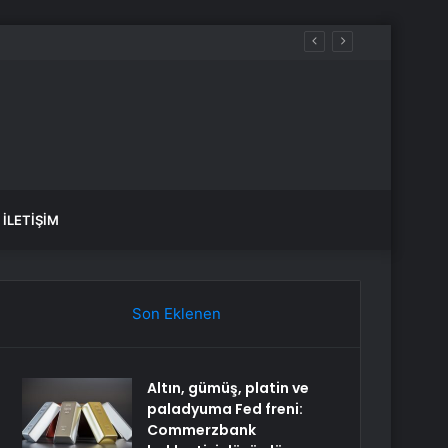
 sular ne zaman gelecek?
İLETIŞIM
Son Eklenen
Altın, gümüş, platin ve
paladyuma Fed freni:
Commerzbank