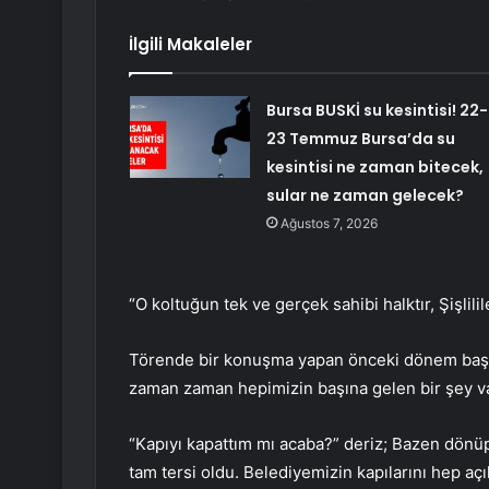
İlgili Makaleler
Bursa BUSKİ su kesintisi! 22-
23 Temmuz Bursa’da su
kesintisi ne zaman bitecek,
sular ne zaman gelecek?
Ağustos 7, 2026
“O koltuğun tek ve gerçek sahibi halktır, Şişlilil
Törende bir konuşma yapan önceki dönem başk
zaman zaman hepimizin başına gelen bir şey v
“Kapıyı kapattım mı acaba?” deriz; Bazen dönüp 
tam tersi oldu. Belediyemizin kapılarını hep aç