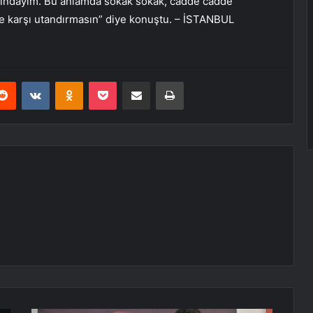
kındayım. Bu anlamda sokak sokak, cadde cadde
ze karşı utandırmasın” diye konuştu. – İSTANBUL
erest
Reddit
VKontakte
Odnoklassniki
Pocket
E-Posta ile paylaş
Yazdır