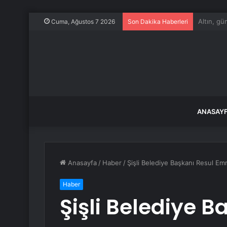
Bursa BU
Cuma, Ağustos 7 2026
Son Dakika Haberleri
ANASAY
Anasayfa
/
Haber
/
Şişli Belediye Başkanı Resul Em
Haber
Şişli Belediye 