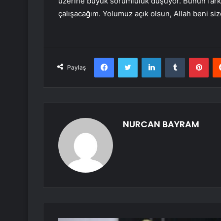
üzerine büyük sorumluluk düşüyor. Bunun far
çalışacağım. Yolumuz açık olsun, Allah beni si
Facebook
Twitter
LinkedIn
Tumblr
Pint
Paylaş
NURCAN BAYRAM