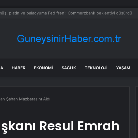
SKİ su kesintisi! 22-23 Temmuz Bursa’da su kesintisi ne zaman bitecek,
FA
HABER
EKONOMI
SAĞLIK
TEKNOLOJI
YAŞAM
rah Şahan Mazbatasını Aldı
Başkanı Resul Emrah