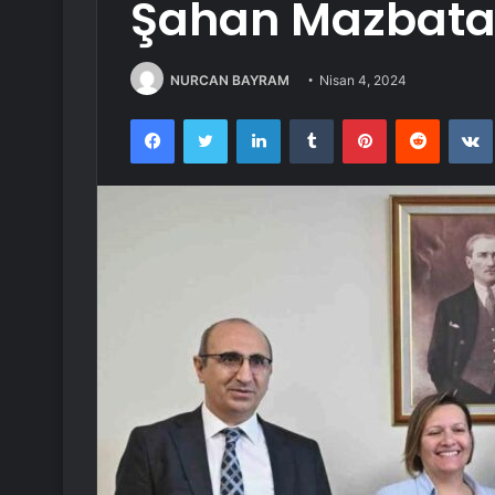
Şahan Mazbatas
NURCAN BAYRAM
Nisan 4, 2024
Facebook
Twitter
LinkedIn
Tumblr
Pinterest
Reddit