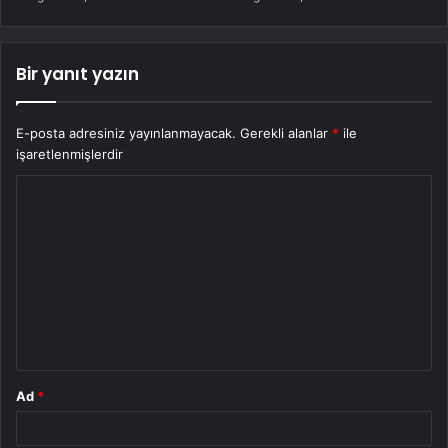
Bir yanıt yazın
E-posta adresiniz yayınlanmayacak.
Gerekli alanlar
*
ile
işaretlenmişlerdir
Y
o
r
u
m
*
Ad
*