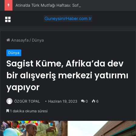
Atina’da Türk Mutfağı Haftası: Sofrada Miras
Menü
Anasayfa
/
Dünya
Dünya
Sagist Küme, Afrika’da dev
bir alışveriş merkezi yatırımı
yapıyor
ÖZGÜR TOPAL
Haziran 19, 2023
0
6
1 dakika okuma süresi