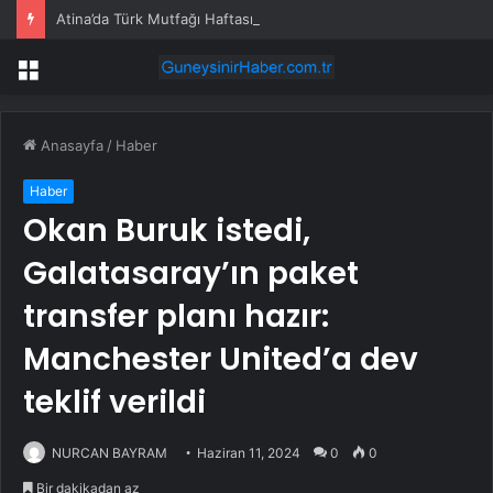
Atina’da Türk Mutfağı Haftası: Sofrada Miras
Menü
Anasayfa
/
Haber
Haber
Okan Buruk istedi,
Galatasaray’ın paket
transfer planı hazır:
Manchester United’a dev
teklif verildi
NURCAN BAYRAM
Haziran 11, 2024
0
0
Bir dakikadan az