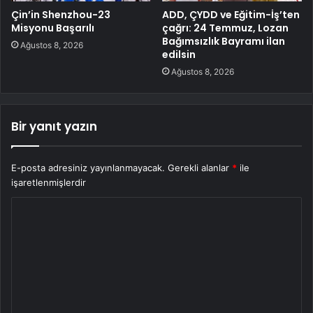
Çin’in Shenzhou-23
ADD, ÇYDD ve Eğitim-İş’ten
Misyonu Başarılı
çağrı: 24 Temmuz, Lozan
Bağımsızlık Bayramı ilan
Ağustos 8, 2026
edilsin
Ağustos 8, 2026
Bir yanıt yazın
E-posta adresiniz yayınlanmayacak.
Gerekli alanlar
*
ile
işaretlenmişlerdir
Y
o
r
u
m
*