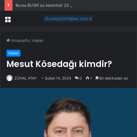
Bursa BUSKİ su kesintisi! 22-23 Temmuz Bursa’da su kesintisi ne zaman bitecek, sular ne zaman gelecek?
Menü
Anasayfa
/
Haber
Haber
Mesut Kösedağı kimdir?
ZÜHAL ATAY
Şubat 14, 2024
0
1
Bir dakikadan az