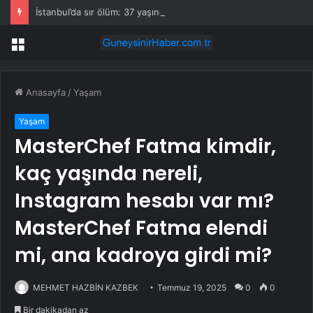
İstanbul’da sır ölüm: 37 yaşındaki kadın savcının evinde ölü bulundu!
Menü
Anasayfa
/
Yaşam
Yaşam
MasterChef Fatma kimdir,
kaç yaşında nereli,
Instagram hesabı var mı?
MasterChef Fatma elendi
mi, ana kadroya girdi mi?
MEHMET HAZBİN KAZBEK
Temmuz 19, 2025
0
0
Bir dakikadan az