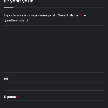
Bir yanıt yazın
E-posta adresiniz yayınlanmayacak.
Gerekli alanlar
*
ile
işaretlenmişlerdir
Y
o
r
u
m
*
Ad
*
E-posta
*