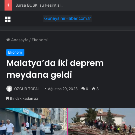
Bursa BUSKİ su kesintisi! 22-23 Temmuz Bursa’da su kesintisi ne zaman bitecek, sular ne zaman gelecek?
Menü
Anasayfa
/
Ekonomi
Ekonomi
Malatya’da iki deprem
meydana geldi
ÖZGÜR TOPAL
Ağustos 20, 2023
0
8
Bir dakikadan az