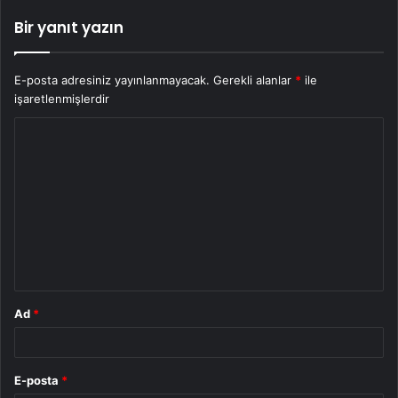
Bir yanıt yazın
E-posta adresiniz yayınlanmayacak.
Gerekli alanlar
*
ile
işaretlenmişlerdir
Y
o
r
u
m
*
Ad
*
E-posta
*