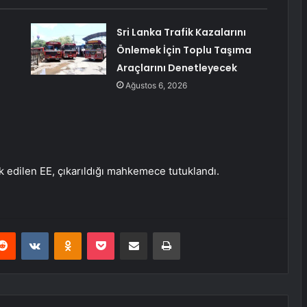
Sri Lanka Trafik Kazalarını
Önlemek İçin Toplu Taşıma
Araçlarını Denetleyecek
Ağustos 6, 2026
k edilen EE, çıkarıldığı mahkemece tutuklandı.
erest
Reddit
VKontakte
Odnoklassniki
Pocket
E-Posta ile paylaş
Yazdır