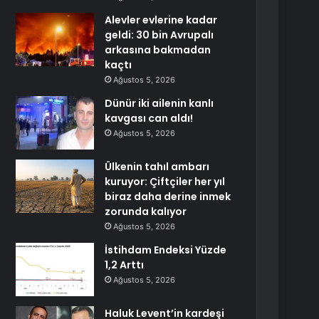
Alevler evlerine kadar
geldi: 30 bin Avrupalı
arkasına bakmadan
kaçtı
Ağustos 5, 2026
Dünür iki ailenin kanlı
kavgası can aldı!
Ağustos 5, 2026
Ülkenin tahıl ambarı
kuruyor: Çiftçiler her yıl
biraz daha derine inmek
zorunda kalıyor
Ağustos 5, 2026
İstihdam Endeksi Yüzde
1,2 Arttı
Ağustos 5, 2026
Haluk Levent’in kardeşi