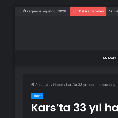
Sri L
Perşembe, Ağustos 6 2026
Son Dakika Haberleri
ANASAY
Anasayfa
/
Haber
/
Kars’ta 33 yıl hapis cezasına çarp
Haber
Kars’ta 33 yıl h