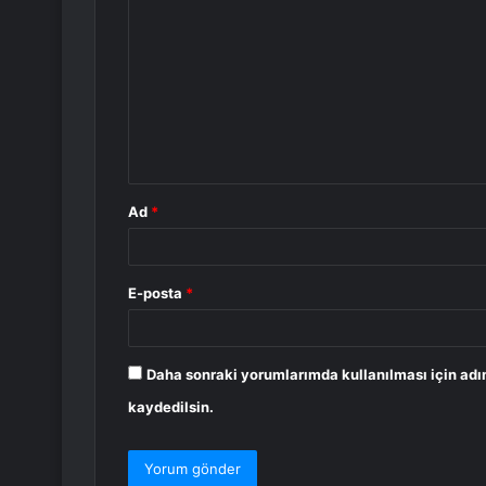
o
r
u
m
*
Ad
*
E-posta
*
Daha sonraki yorumlarımda kullanılması için adı
kaydedilsin.