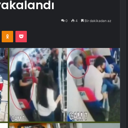
 yakalandı
0
4
Bir dakikadan az
VKontakte
Odnoklassniki
Pocket