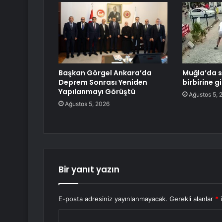
Başkan Görgel Ankara’da
Muğla’da 
Deprem Sonrası Yeniden
birbirine g
Yapılanmayı Görüştü
Ağustos 5, 
Ağustos 5, 2026
Bir yanıt yazın
E-posta adresiniz yayınlanmayacak.
Gerekli alanlar
*
i
Y