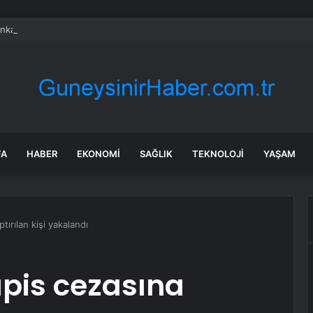
anka Trafik Kazalarını Önlemek İçin Toplu Taşıma Araçlarını Denetleyecek
FA
HABER
EKONOMI
SAĞLIK
TEKNOLOJI
YAŞAM
tırılan kişi yakalandı
apis cezasına