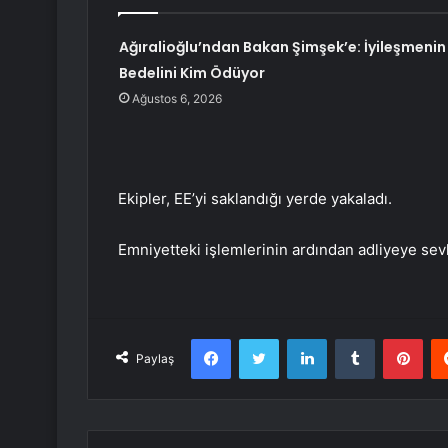
Ağıralioğlu’ndan Bakan Şimşek’e: İyileşmenin
Bedelini Kim Ödüyor
Ağustos 6, 2026
Ekipler, EE’yi saklandığı yerde yakaladı.
Emniyetteki işlemlerinin ardından adliyeye sev
Facebook
Twitter
LinkedIn
Tumblr
Pint
Paylaş