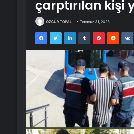
çarptırılan kişi
ÖZGÜR TOPAL
Temmuz 31, 2023
Facebook
Twitter
LinkedIn
Tumblr
Pinterest
Reddit