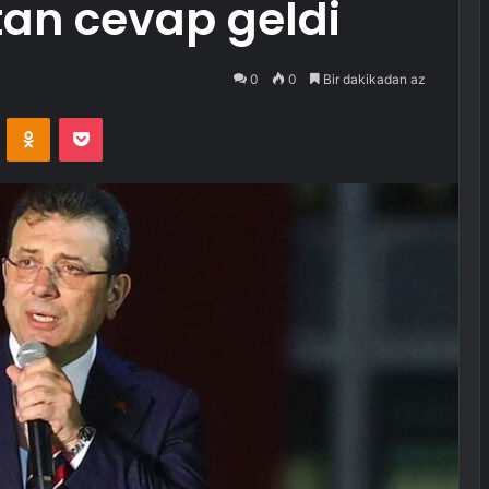
ktan cevap geldi
0
0
Bir dakikadan az
VKontakte
Odnoklassniki
Pocket