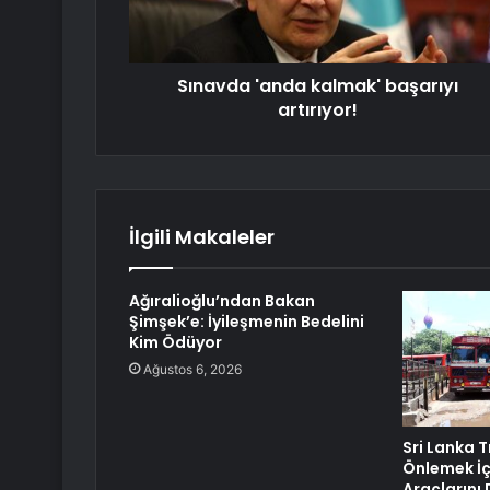
Sınavda 'anda kalmak' başarıyı
artırıyor!
İlgili Makaleler
Ağıralioğlu’ndan Bakan
Şimşek’e: İyileşmenin Bedelini
Kim Ödüyor
Ağustos 6, 2026
Sri Lanka T
Önlemek İç
Araçlarını