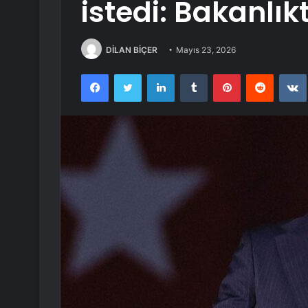
istedi: Bakanlı
DİLAN BİÇER
Mayıs 23, 2026
Facebook
Twitter
LinkedIn
Tumblr
Pinterest
Reddit