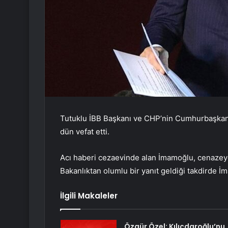
Tutuklu İBB Başkanı ve CHP’nin Cumhurbaşkan
dün vefat etti.
Acı haberi cezaevinde alan İmamoğlu, cenazeye
Bakanlıktan olumlu bir yanıt geldiği takdirde 
İlgili Makaleler
Özgür Özel: Kılıçdaroğlu’nu