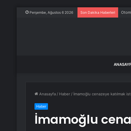
Otomo
Perşembe, Ağustos 6 2026
Son Dakika Haberleri
ANASAY
Anasayfa
/
Haber
/
İmamoğlu cenazeye katılmak iste
Haber
İmamoğlu cena