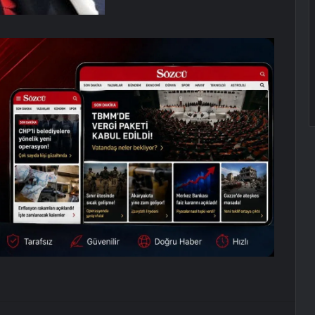
erest
Reddit
VKontakte
Odnoklassniki
Pocket
E-Posta ile paylaş
Yazdır