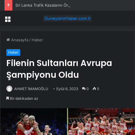
Sri Lanka Trafik Kazalarını Önlemek İçin Toplu Taşıma Araçlarını Denetleyecek
Menü
Anasayfa
/
Haber
Haber
Filenin Sultanları Avrupa
Şampiyonu Oldu
AHMET İMAMOĞLU
Eylül 6, 2023
0
5
Bir dakikadan az