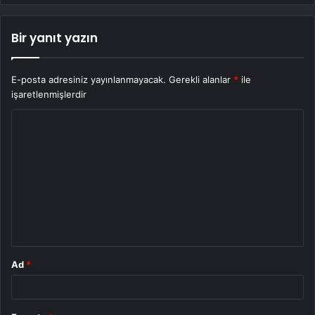
Bir yanıt yazın
E-posta adresiniz yayınlanmayacak.
Gerekli alanlar
*
ile
işaretlenmişlerdir
Y
o
r
u
m
*
Ad
*