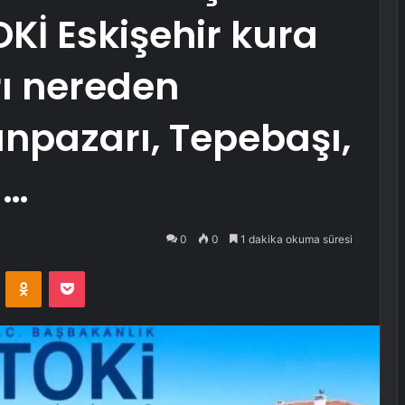
TOKİ Eskişehir kura
ı nereden
npazarı, Tepebaşı,
ü…
0
0
1 dakika okuma süresi
VKontakte
Odnoklassniki
Pocket