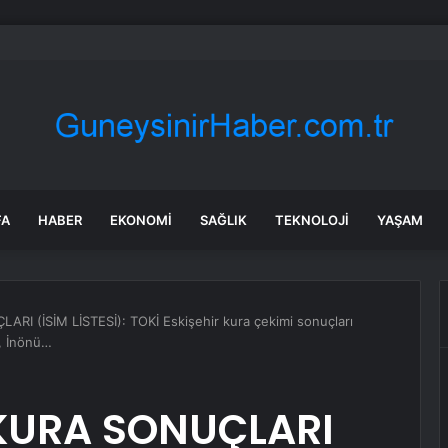
, OpenAI’ı durdurmak istiyor: Dava yeni bir aşamaya geçti
FA
HABER
EKONOMI
SAĞLIK
TEKNOLOJI
YAŞAM
RI (İSİM LİSTESİ): TOKİ Eskişehir kura çekimi sonuçları
r, İnönü…
 KURA SONUÇLARI