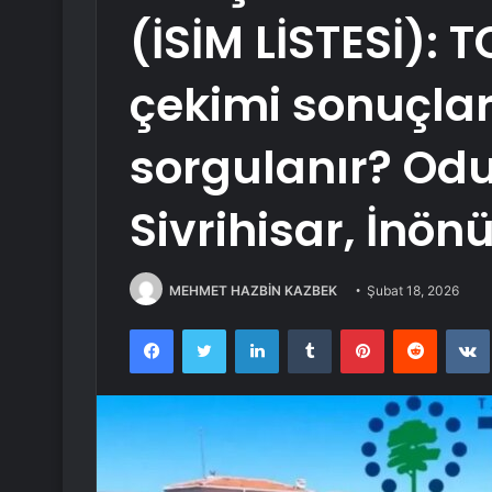
(İSİM LİSTESİ): 
çekimi sonuçlar
sorgulanır? Odu
Sivrihisar, İnön
MEHMET HAZBİN KAZBEK
Şubat 18, 2026
Facebook
Twitter
LinkedIn
Tumblr
Pinterest
Reddit