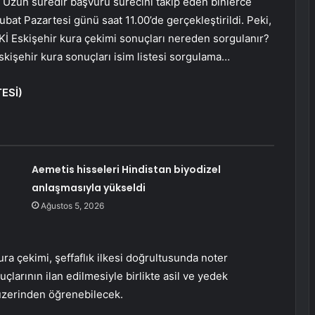
 Uzun süredir başvuru sürecini takip eden binlerce
Şubat Pazartesi günü saat 11.00’de gerçekleştirildi. Peki,
Kİ Eskişehir kura çekimi sonuçları nereden sorgulanır?
skişehir kura sonuçları isim listesi sorgulama…
ESİ)
Aemetis hisseleri Hindistan biyodizel
anlaşmasıyla yükseldi
Ağustos 5, 2026
ra çekimi, şeffaflık ilkesi doğrultusunda noter
larının ilan edilmesiyle birlikte asil ve yedek
r üzerinden öğrenebilecek.