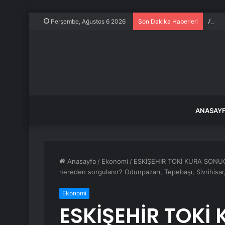
Apple
Perşembe, Ağustos 6 2026
Son Dakika Haberleri
ANASAY
Anasayfa
/
Ekonomi
/
ESKİŞEHİR TOKİ KURA SONUÇLA
nereden sorgulanır? Odunpazarı, Tepebaşı, Sivrihisa
Ekonomi
ESKİŞEHİR TOKİ