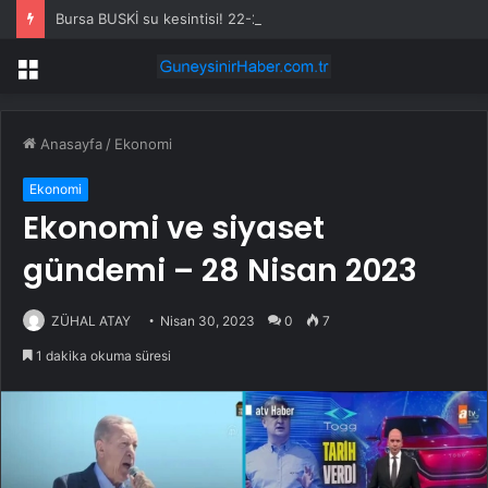
Bursa BUSKİ su kesintisi! 22-23 Temmuz Bursa’da su kesintisi ne zaman bitecek, sular ne zaman gelecek?
Menü
Anasayfa
/
Ekonomi
Ekonomi
Ekonomi ve siyaset
gündemi – 28 Nisan 2023
ZÜHAL ATAY
Nisan 30, 2023
0
7
1 dakika okuma süresi