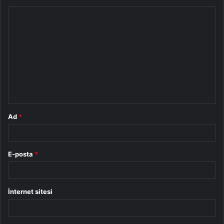
Y
o
r
u
m
*
Ad
*
E-posta
*
İnternet sitesi