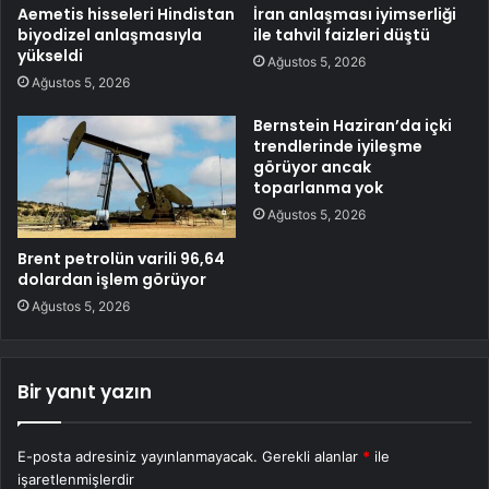
Aemetis hisseleri Hindistan
İran anlaşması iyimserliği
biyodizel anlaşmasıyla
ile tahvil faizleri düştü
yükseldi
Ağustos 5, 2026
Ağustos 5, 2026
Bernstein Haziran’da içki
trendlerinde iyileşme
görüyor ancak
toparlanma yok
Ağustos 5, 2026
Brent petrolün varili 96,64
dolardan işlem görüyor
Ağustos 5, 2026
Bir yanıt yazın
E-posta adresiniz yayınlanmayacak.
Gerekli alanlar
*
ile
işaretlenmişlerdir