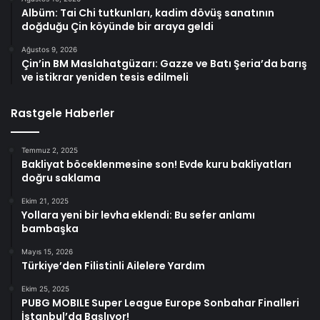
Albüm: Tai Chi tutkunları, kadim dövüş sanatının
doğduğu Çin köyünde bir araya geldi
Ağustos 9, 2026
Çin’in BM Maslahatgüzarı: Gazze ve Batı Şeria’da barış
ve istikrar yeniden tesis edilmeli
Rastgele Haberler
Temmuz 2, 2025
Bakliyat böceklenmesine son! Evde kuru bakliyatları
doğru saklama
Ekim 21, 2025
Yollara yeni bir levha eklendi: Bu sefer anlamı
bambaşka
Mayıs 15, 2026
Türkiye’den Filistinli Ailelere Yardım
Ekim 25, 2025
PUBG MOBILE Super League Europe Sonbahar Finalleri
İstanbul’da Başlıyor!