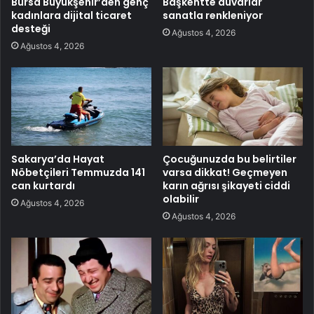
Bursa Büyükşehir’den genç
Başkentte duvarlar
kadınlara dijital ticaret
sanatla renkleniyor
desteği
Ağustos 4, 2026
Ağustos 4, 2026
Sakarya’da Hayat
Çocuğunuzda bu belirtiler
Nöbetçileri Temmuzda 141
varsa dikkat! Geçmeyen
can kurtardı
karın ağrısı şikayeti ciddi
olabilir
Ağustos 4, 2026
Ağustos 4, 2026