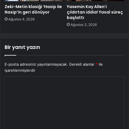
Zeki-Metin klasiği ‘Hasip ile
Yasemin Kay Allen’i
Nasip’in geri dönüyor
çıldırtan iddia! Yasal süreç
başlattı
Ağustos 4, 2026
Ağustos 3, 2026
Bir yanıt yazın
E-posta adresiniz yayınlanmayacak.
Gerekli alanlar
*
ile
işaretlenmişlerdir
Y
o
r
u
m
*