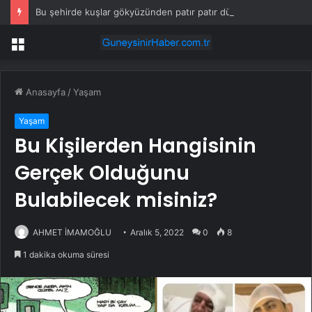
Bu şehirde kuşlar gökyüzünden patır patır düşüyor
Menü
Anasayfa
/
Yaşam
Yaşam
Bu Kişilerden Hangisinin
Gerçek Olduğunu
Bulabilecek misiniz?
AHMET İMAMOĞLU
Aralık 5, 2022
0
8
1 dakika okuma süresi