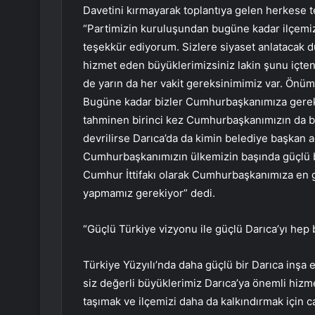
Davetini kırmayarak toplantıya gelen herkese t
“Partimizin kuruluşundan bugüne kadar ilçemi
teşekkür ediyorum. Sizlere siyaset anlatacak 
hizmet eden büyüklerimizsiniz lakin şunu içte
de yarın da her vakit gereksinimimiz var. Önü
Bugüne kadar bizler Cumhurbaşkanımıza gereks
tahminen birinci kez Cumhurbaşkanımızın da bi
devrilirse Darıca’da da kimin belediye başkan 
Cumhurbaşkanımızın ülkemizin başında güçlü bi
Cumhur İttifakı olarak Cumhurbaşkanımıza en 
yapmamız gerekiyor” dedi.
“Güçlü Türkiye vizyonu ile güçlü Darıca’yı hep 
Türkiye Yüzyılı’nda daha güçlü bir Darıca inşa e
siz değerli büyüklerimiz Darıca’ya önemli hizmet
taşımak ve ilçemizi daha da kalkındırmak için 