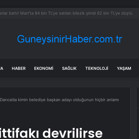
Türk Mutfağı Haftası: Sofrada Miras
FA
HABER
EKONOMI
SAĞLIK
TEKNOLOJI
YAŞAM
se Darıca’da kimin belediye başkan adayı olduğunun hiçbir anlamı
ttifakı devrilirse