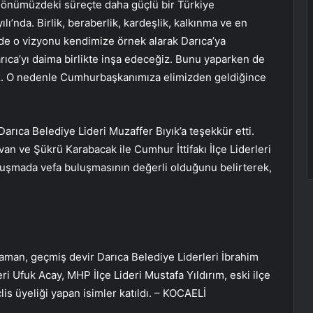
ve önümüzdeki süreçte daha güçlü bir Türkiye
lı’nda. Birlik, beraberlik, kardeşlik, kalkınma ve en
r de o vizyonu kendimize örnek alarak Darıca’ya
rıca’yı daima birlikte inşa edeceğiz. Bunu yaparken de
. O nedenle Cumhurbaşkanımıza elimizden geldiğince
arıca Belediye Lideri Muzaffer Bıyık’a teşekkür etti.
van ve Şükrü Karabacak ile Cumhur İttifakı İlçe Liderleri
onuşmada vefa buluşmasının değerli olduğunu belirterek,
Yaman, geçmiş devir Darıca Belediye Liderleri İbrahim
ri Ufuk Acay, MHP İlçe Lideri Mustafa Yıldırım, eski ilçe
lis üyeliği yapan isimler katıldı. – KOCAELİ