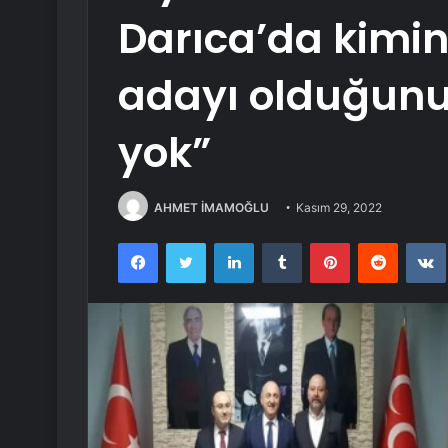
Darıca’da kimi
adayı olduğunu
yok”
AHMET İMAMOĞLU
Kasım 29, 2022
Facebook
Twitter
LinkedIn
Tumblr
Pinterest
Reddit