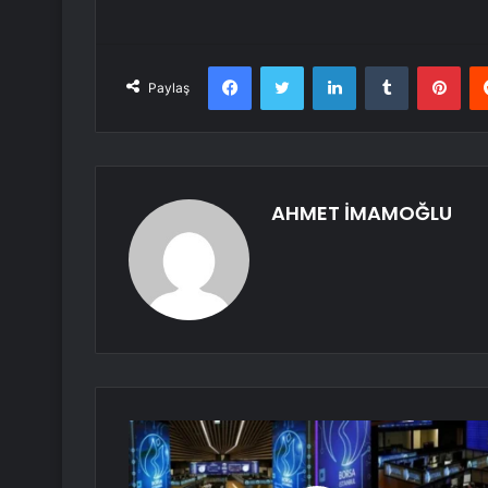
Facebook
Twitter
LinkedIn
Tumblr
Pint
Paylaş
AHMET İMAMOĞLU