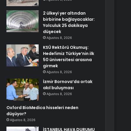
2 ülkeyi yer altından
birbirine bağlayacaklar:
Yolculuk 25 dakikaya
düşecek
Ağustos 8, 2026
KSÜ Rektörü Okumuş:
Hedefimiz Türkiye’nin ilk
50 üniversitesi arasına
girmek
Ağustos 8, 2026
İzmir Bornova’da ortak
akıl buluşması
Ağustos 8, 2026
Oxford BioMedica hisseleri neden
düşüyor?
Ağustos 8, 2026
İSTANBUL HAVA DURUMU