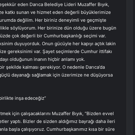
eşekkür eden Darıca Belediye Lideri Muzaffer Bıyık,
ze katkı sunan ve hizmet eden değerli büyüklerimize
durumda değilim. Her biriniz deneyimli ve geçmişte
nlikle söylüyorum. Her birinize dün olduğu üzere bugün
müzde çok değerli bir Cumhurbaşkanlığı seçimi var.
inim duyuyorduk. Onun gücüyle her kapıyı açtık lakin
ze gereksinimi var. Şayet seçimlerde Cumhur ittifakı
adayı olduğunun inanın hiçbir anlamı yok.
r şekilde kalması gerekiyor. O nedenle Darıca’da
güçlü dayanağı sağlamak için üzerimize ne düşüyorsa
birlikte inşa edeceğiz”
tmek için çalışacaklarını Muzaffer Bıyık, “Bizden evvel
ler yaptı. Bizler de sizden aldığımız bayrağı daha ileri
canla başla çalışıyoruz. Cumhurbaşkanımız kısa bir süre