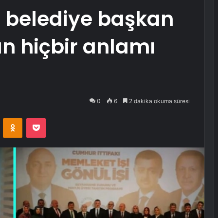
n belediye başkan
n hiçbir anlamı
0
6
2 dakika okuma süresi
VKontakte
Odnoklassniki
Pocket