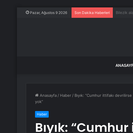
Atina’da 
Pazar, Ağustos 9 2026
Son Dakika Haberleri
ANASAY
Anasayfa
/
Haber
/
Bıyık: “Cumhur ittifakı devrilir
yok”
Haber
Bıyık: “Cumhur i