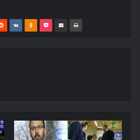
erest
Reddit
VKontakte
Odnoklassniki
Pocket
E-Posta ile paylaş
Yazdır