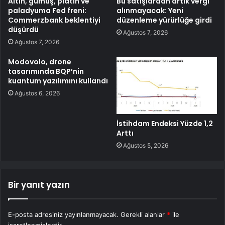
Altın, gümüş, platin ve
Bu satışlardan artık vergi
paladyuma Fed freni:
alınmayacak: Yeni
Commerzbank beklentiyi
düzenleme yürürlüğe girdi
düşürdü
Ağustos 7, 2026
Ağustos 7, 2026
Modovolo, drone
tasarımında BQP’nin
kuantum yazılımını kullandı
Ağustos 6, 2026
İstihdam Endeksi Yüzde 1,2
Arttı
Ağustos 5, 2026
Bir yanıt yazın
E-posta adresiniz yayınlanmayacak.
Gerekli alanlar
*
ile
işaretlenmişlerdir