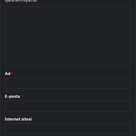
Y
o
r
u
m
*
Ad
*
E-posta
*
İnternet sitesi