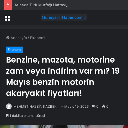
Atina’da Türk Mutfağı Haftası: Sofrada Miras
Menü
Anasayfa
/
Ekonomi
Ekonomi
Benzine, mazota, motorine
zam veya indirim var mı? 19
Mayıs benzin motorin
akaryakıt fiyatları!
MEHMET HAZBİN KAZBEK
Mayıs 19, 2026
0
0
1 dakika okuma süresi