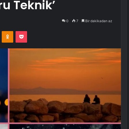
u Teknik’
0
7
Bir dakikadan az
VKontakte
Odnoklassniki
Pocket