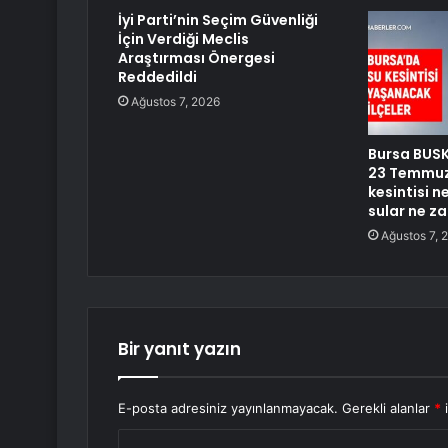
İyi Parti’nin Seçim Güvenliği
İçin Verdiği Meclis
Araştırması Önergesi
Reddedildi
Ağustos 7, 2026
Bursa BUSKİ
23 Temmuz
kesintisi 
sular ne z
Ağustos 7, 
Bir yanıt yazın
E-posta adresiniz yayınlanmayacak.
Gerekli alanlar
*
i
Y