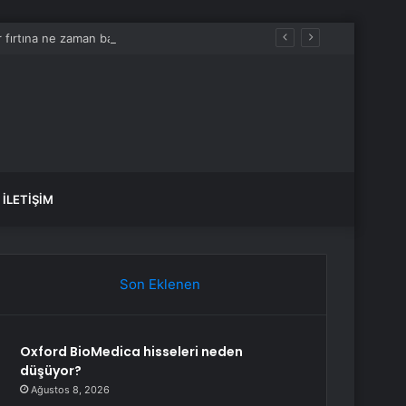
İSTANBUL HAVA DURUMU SON DAKİKA! (24-25 TEMMUZ) İstanbul’da yağmur fırtına ne zaman başlayacak, ne kadar sürecek?
İLETIŞIM
Son Eklenen
Oxford BioMedica hisseleri neden
düşüyor?
Ağustos 8, 2026