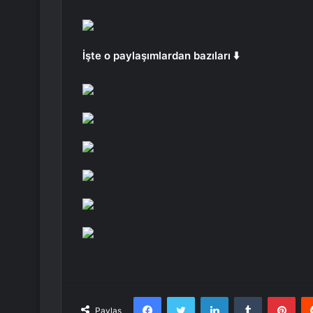
İşte o paylaşımlardan bazıları ⬇️
Facebook
Twitter
LinkedIn
Tumblr
Pint
Paylaş