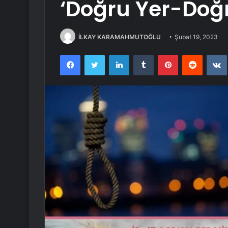
‘Doğru Yer-Doğr
İLKAY KARAMAHMUTOĞLU
Şubat 19, 2023
Facebook
Twitter
LinkedIn
Tumblr
Pinterest
Reddit