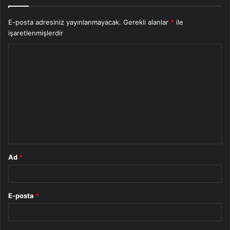
E-posta adresiniz yayınlanmayacak.
Gerekli alanlar
*
ile
işaretlenmişlerdir
Y
o
r
u
m
*
Ad
*
E-posta
*