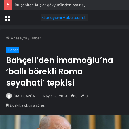
Bu şehirde kuşlar gökyüzünden patır patır düşüyor
Menü
Anasayfa
/
Haber
Haber
Bahçeli’den İmamoğlu’na
‘ballı börekli Roma
seyahati’ tepkisi
ÜMİT SAVĞA
Mayıs 28, 2024
0
0
2 dakika okuma süresi