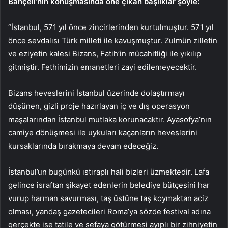
Bahçeli’nin konuşmasında öne çıkan başlıklar şöyle:
“İstanbul, 571 yıl önce zincirlerinden kurtulmuştur. 571 yıl
önce sevdalısı Türk milleti ile kavuşmuştur. Zulmün zilletin
ve eziyetin kalesi Bizans, Fatih’in mücahitliği ile yıkılıp
gitmiştir. Fethimizin emanetleri zayi edilemeyecektir.
Bizans heveslerini İstanbul üzerinde dolaştırmayı
düşünen, gizli proje hazırlayan iç ve dış operasyon
maşalarından İstanbul mutlaka korunacaktır. Ayasofya’nın
camiye dönüşmesi ile uykuları kaçanların heveslerini
kursaklarında bırakmaya devam edeceğiz.
İstanbul’un bugünkü ıstıraplı hali bizleri üzmektedir. Lafa
gelince israftan şikayet edenlerin belediye bütçesini har
vurup harman savurması, taş üstüne taş koymaktan aciz
olması, yandaş gazetecileri Roma’ya sözde festival adına
gerçekte ise tatile ve sefaya götürmesi ayıplı bir zihniyetin