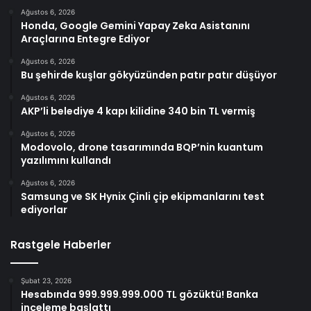
Ağustos 6, 2026
Honda, Google Gemini Yapay Zeka Asistanını
Araçlarına Entegre Ediyor
Ağustos 6, 2026
Bu şehirde kuşlar gökyüzünden patır patır düşüyor
Ağustos 6, 2026
AKP’li belediye 4 kapı kilidine 340 bin TL vermiş
Ağustos 6, 2026
Modovolo, drone tasarımında BQP’nin kuantum
yazılımını kullandı
Ağustos 6, 2026
Samsung ve SK Hynix Çinli çip ekipmanlarını test
ediyorlar
Rastgele Haberler
Şubat 23, 2026
Hesabında 999.999.999.000 TL gözüktü! Banka
inceleme başlattı