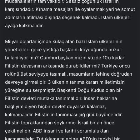
müdahalelerin tam vaktidir. Sessiz çoğunluk İsrail’in
karşısındadır. Kınama mesajları ile oyalanmak yerine somut
adımların atılması dışında seçenek kalmadı. İslam ülkeleri
ayağa kalkmalıdır.
Milyar dolarlar içinde kulaç atan bazı İslam ülkelerinin
yöneticileri gece yastığa başlarını koyduğunda huzur
bulabiliyor mu? Cumhurbaşkanımızın yüzde 10’u kadar
Filistin davasının arkasında durabildiler mi? Türkiye öncü
rolünü üst seviyeye taşımalı, masumların lehine doğrudan
devreye girmelidir. 3 ülkenin tanıma kararı milletimizin
yüreğine su serpmiştir. Başkenti Doğu Kudüs olan bir
Filistin devleti mutlaka tanınmalıdır. İnsan haklarına
bağlıyım diyen hiçbir devlet duyarsız kalamaz,
kalmamalıdır. Filistin’in tanınması çığ gibi büyümelidir.
Filistin topraklarından soykırımcı İsrail bir an önce
çekilmelidir. ABD insani ve tarihi sorumluluktan
kaçmamalıdır. Tutuklama talebine ABD’nin tepkisi bir