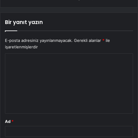
Bir yanıt yazın
E-posta adresiniz yayınlanmayacak.
Gerekli alanlar
*
ile
işaretlenmişlerdir
Y
o
r
u
m
*
Ad
*