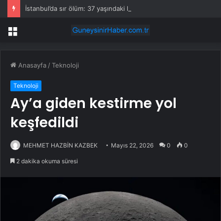
İstanbul’da sır ölüm: 37 yaşındaki kadın savcının evinde ölü bulundu!
Menü
Anasayfa
/
Teknoloji
Teknoloji
Ay’a giden kestirme yol
keşfedildi
MEHMET HAZBİN KAZBEK
Mayıs 22, 2026
0
0
2 dakika okuma süresi