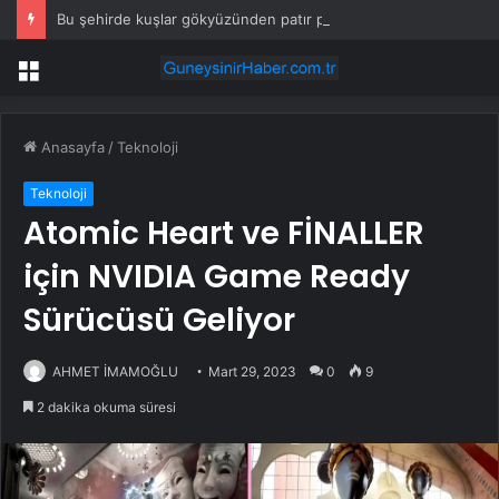
Bu şehirde kuşlar gökyüzünden patır patır düşüyor
Menü
Anasayfa
/
Teknoloji
Teknoloji
Atomic Heart ve FİNALLER
için NVIDIA Game Ready
Sürücüsü Geliyor
AHMET İMAMOĞLU
Mart 29, 2023
0
9
2 dakika okuma süresi