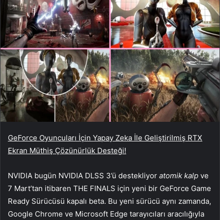
GeForce Oyuncuları İçin Yapay Zeka İle Geliştirilmiş RTX
Ekran Müthiş Çözünürlük Desteği!
NVIDIA bugün NVIDIA DLSS 3’ü destekliyor
atomik kalp
ve
7 Mart’tan itibaren THE FINALS için yeni bir GeForce Game
Ready Sürücüsü kapalı beta. Bu yeni sürücü aynı zamanda,
Google Chrome ve Microsoft Edge tarayıcıları aracılığıyla