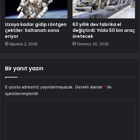
Uzaya kadar gidip röntgen
63 yıllık dev fabrika el
çektiler: Saltanatı sona
değiştirdi: Yılda 50 bin araç
eriyor
üretecek
Ağustos 2, 2026
Temmuz 30, 2026
Bir yanıt yazın
E-posta adresiniz yayınlanmayacak.
Gerekli alanlar
*
ile
işaretlenmişlerdir
Y
o
r
u