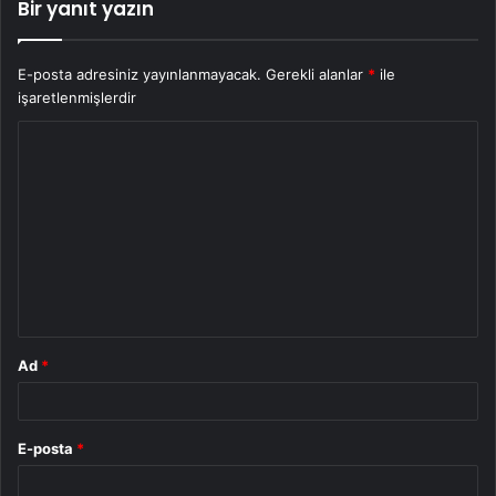
Bir yanıt yazın
E-posta adresiniz yayınlanmayacak.
Gerekli alanlar
*
ile
işaretlenmişlerdir
Y
o
r
u
m
*
Ad
*
E-posta
*