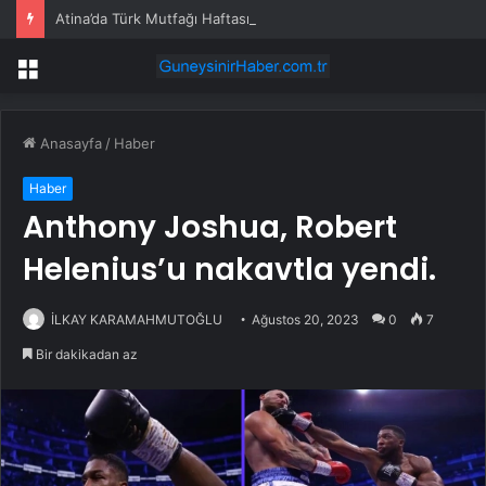
Atina’da Türk Mutfağı Haftası: Sofrada Miras
Menü
Anasayfa
/
Haber
Haber
Anthony Joshua, Robert
Helenius’u nakavtla yendi.
İLKAY KARAMAHMUTOĞLU
Ağustos 20, 2023
0
7
Bir dakikadan az