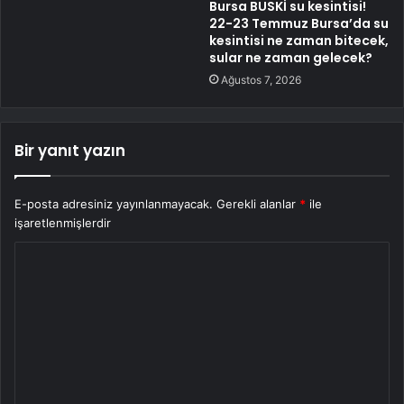
Bursa BUSKİ su kesintisi!
22-23 Temmuz Bursa’da su
kesintisi ne zaman bitecek,
sular ne zaman gelecek?
Ağustos 7, 2026
Bir yanıt yazın
E-posta adresiniz yayınlanmayacak.
Gerekli alanlar
*
ile
işaretlenmişlerdir
Y
o
r
u
m
*