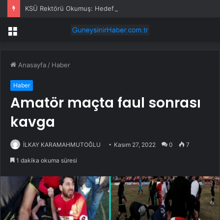
KSÜ Rektörü Okumuş: Hedefimiz Türkiye’nin ilk 50 üniversitesi arasına girmek
Menü
Anasayfa
/
Haber
Haber
Amatör maçta faul sonrası
kavga
İLKAY KARAMAHMUTOĞLU
Kasım 27, 2022
0
7
1 dakika okuma süresi