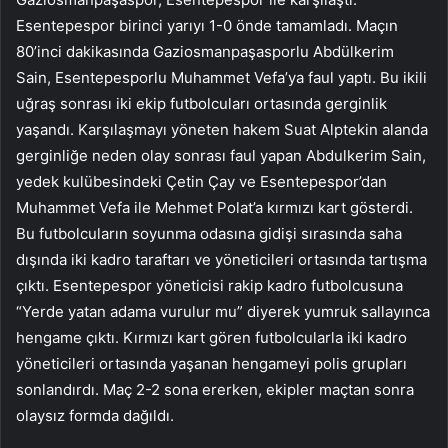
Esentepespor birinci yarıyı 1-0 önde tamamladı. Maçın
80’inci dakikasında Gaziosmanpaşasporlu Abdülkerim
Sain, Esentepesporlu Muhammet Vefa’ya faul yaptı. Bu ikili
uğraş sonrası iki ekip futbolcuları ortasında gerginlik
yaşandı. Karşılaşmayı yöneten hakem Suat Alptekin alanda
gerginliğe neden olay sonrası faul yapan Abdulkerim Sain,
yedek kulübesindeki Çetin Çay ve Esentepespor’dan
Muhammet Vefa ile Mehmet Polat’a kırmızı kart gösterdi.
Bu futbolcuların soyunma odasına gidişi sırasında saha
dışında iki kadro taraftarı ve yöneticileri ortasında tartışma
çıktı. Esentepespor yöneticisi rakip kadro futbolcusuna
“Yerde yatan adama vurulur mu” diyerek yumruk sallayınca
hengame çıktı. Kırmızı kart gören futbolcularla iki kadro
yöneticileri ortasında yaşanan hengameyi polis grupları
sonlandırdı. Maç 2-2 sona ererken, ekipler maçtan sonra
olaysız formda dağıldı.